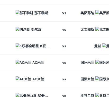
vs
那不勒斯
奥萨苏纳
vs
切尔西
尤文图斯
vs
K联赛全明星
曼城
vs
AC米兰
国际米兰
vs
AC米兰
国际米兰
vs
温哥华白浪
亚特兰特