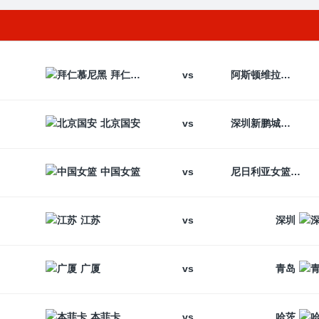
vs
拜仁慕尼黑
阿斯顿维拉
vs
北京国安
深圳新鹏城
vs
中国女篮
尼日利亚女篮
vs
江苏
深圳
vs
广厦
青岛
vs
本菲卡
哈茨