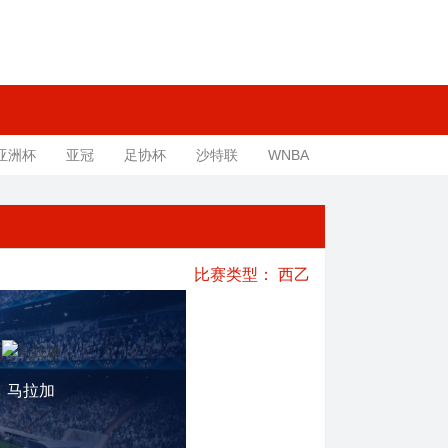
亚洲杯
亚冠
足协杯
沙特联
WNBA
比赛类型：
西乙
马拉加