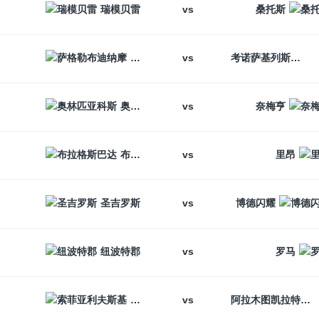
vs
瑞模贝雷
桑托斯
vs
萨格勒布迪纳摩
考诺萨基列斯
vs
奥林匹亚科斯
奈梅亨
vs
布拉格斯巴达
里昂
vs
圣吉罗斯
博德闪耀
vs
纽波特郡
罗马
vs
索菲亚利夫斯基
阿拉木图凯拉特