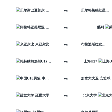
vs
贝尔谢巴夏普尔
贝尔格莱德红星
vs
阿拉特亚美尼亚
采列
vs
米亚尔比
布拉迪斯拉发
vs
托特纳姆热刺U17
上海U17
vs
中国U18男篮
加拿大大卫
vs
延世大学
北京大学