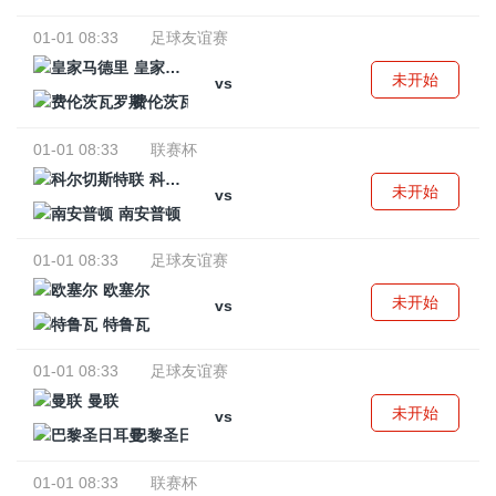
01-01 08:33
足球友谊赛
皇家马德里
未开始
vs
费伦茨瓦罗斯
01-01 08:33
联赛杯
科尔切斯特联
未开始
vs
南安普顿
01-01 08:33
足球友谊赛
欧塞尔
未开始
vs
特鲁瓦
01-01 08:33
足球友谊赛
曼联
未开始
vs
巴黎圣日耳曼
01-01 08:33
联赛杯