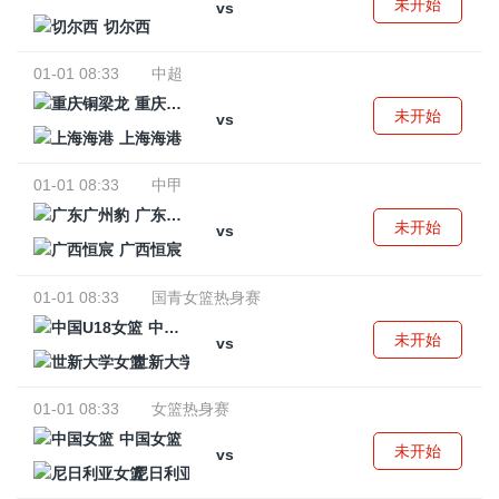
未开始
vs
切尔西
01-01 08:33
中超
重庆铜梁龙
未开始
vs
上海海港
01-01 08:33
中甲
广东广州豹
未开始
vs
广西恒宸
01-01 08:33
国青女篮热身赛
中国U18女篮
未开始
vs
世新大学女篮
01-01 08:33
女篮热身赛
中国女篮
未开始
vs
尼日利亚女篮