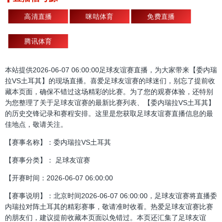
高清直播
咪咕体育
免费直播
腾讯体育
本站提供2026-06-07 06:00:00足球友谊赛直播，为大家带来【委内瑞
拉VS土耳其】的现场直播。喜爱足球友谊赛的球迷们，别忘了提前收
藏本页面，确保不错过这场精彩的比赛。为了您的观赛体验，还特别
为您整理了关于足球友谊赛的最新比赛列表、【委内瑞拉VS土耳其】
的历史交锋记录和赛程安排。这里是您获取足球友谊赛直播信息的最
佳地点，敬请关注。
【赛事名称】：委内瑞拉VS土耳其
【赛事分类】： 足球友谊赛
【开赛时间：2026-06-07 06:00:00
【赛事说明】：北京时间2026-06-07 06:00:00，足球友谊赛将直播委
内瑞拉对阵土耳其的精彩赛事，敬请准时收看。热爱足球友谊赛比赛
的朋友们，建议提前收藏本页面以免错过。本页还汇集了足球友谊