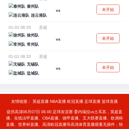
泰州队
未开始
vs
连云港队
01-01 08:33
苏超
徐州队
未开始
vs
常州队
01-01 08:33
苏超
无锡队
未开始
vs
盐城队
友情链接：
英超直播
NBA直播
欧冠直播
足球直播
篮球直播
提供高清06月07日 06:00 足球友谊赛 委内瑞拉vs土耳其，英超直
播、在线法甲直播、CBA直播、德甲直播、五大联赛直播、欧洲杯
直播、世界杯直播、高清欧冠直播等高清体育直播观看无插件，快