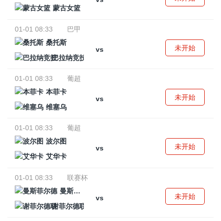
蒙古女篮
01-01 08:33
巴甲
桑托斯
未开始
vs
巴拉纳竞技
01-01 08:33
葡超
本菲卡
未开始
vs
维塞乌
01-01 08:33
葡超
波尔图
未开始
vs
艾华卡
01-01 08:33
联赛杯
曼斯菲尔德
未开始
vs
谢菲尔德联