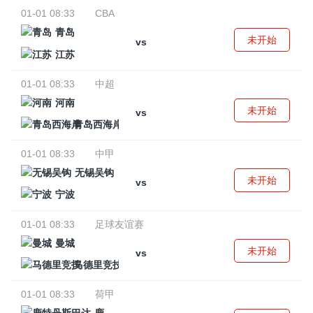
01-01 08:33
CBA
青岛
未开始
vs
江苏
01-01 08:33
中超
河南
未开始
vs
青岛西海岸
01-01 08:33
中甲
无锡吴钩
未开始
vs
宁波
01-01 08:33
足球友谊赛
曼城
未开始
vs
马德里竞技
01-01 08:33
荷甲