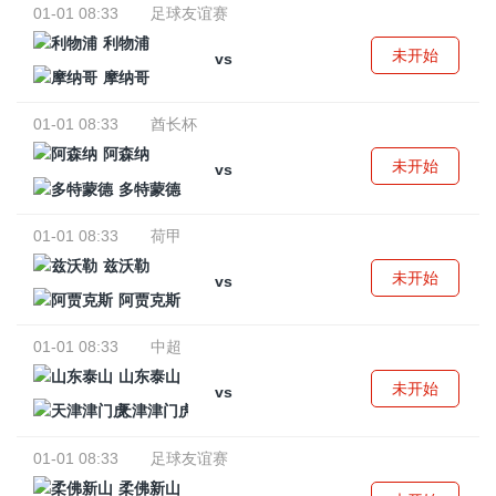
01-01 08:33
足球友谊赛
利物浦
未开始
vs
摩纳哥
01-01 08:33
酋长杯
阿森纳
未开始
vs
多特蒙德
01-01 08:33
荷甲
兹沃勒
未开始
vs
阿贾克斯
01-01 08:33
中超
山东泰山
未开始
vs
天津津门虎
01-01 08:33
足球友谊赛
柔佛新山