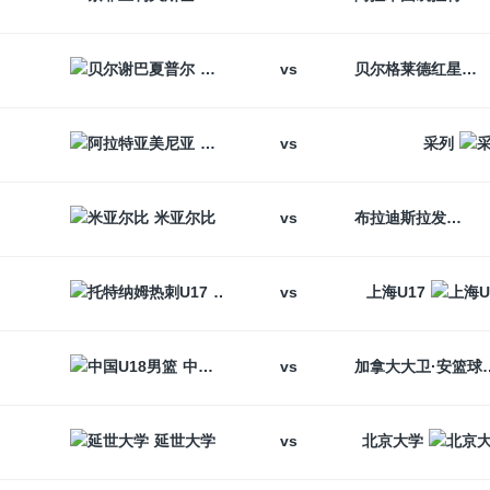
vs
贝尔谢巴夏普尔
贝尔格莱德红星
vs
阿拉特亚美尼亚
采列
vs
米亚尔比
布拉迪斯拉发
vs
托特纳姆热刺U17
上海U17
vs
中国U18男篮
加拿大大卫
vs
延世大学
北京大学