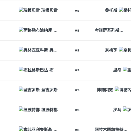
vs
瑞模贝雷
桑托斯
vs
萨格勒布迪纳摩
考诺萨基列斯
vs
奥林匹亚科斯
奈梅亨
vs
布拉格斯巴达
里昂
vs
圣吉罗斯
博德闪耀
vs
纽波特郡
罗马
vs
索菲亚利夫斯基
阿拉木图凯拉特