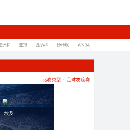
亚洲杯
亚冠
足协杯
沙特联
WNBA
比赛类型：
足球友谊赛
埃及