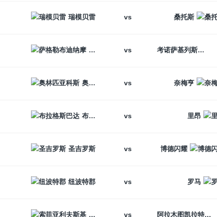
vs
瑞模贝雷
桑托斯
vs
萨格勒布迪纳摩
考诺萨基列斯
vs
奥林匹亚科斯
奈梅亨
vs
布拉格斯巴达
里昂
vs
圣吉罗斯
博德闪耀
vs
纽波特郡
罗马
vs
索菲亚利夫斯基
阿拉木图凯拉特