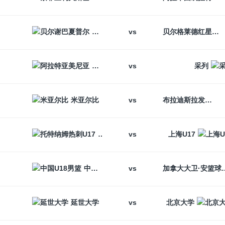
vs
贝尔谢巴夏普尔
贝尔格莱德红星
vs
阿拉特亚美尼亚
采列
vs
米亚尔比
布拉迪斯拉发
vs
托特纳姆热刺U17
上海U17
vs
中国U18男篮
加拿大大卫
vs
延世大学
北京大学