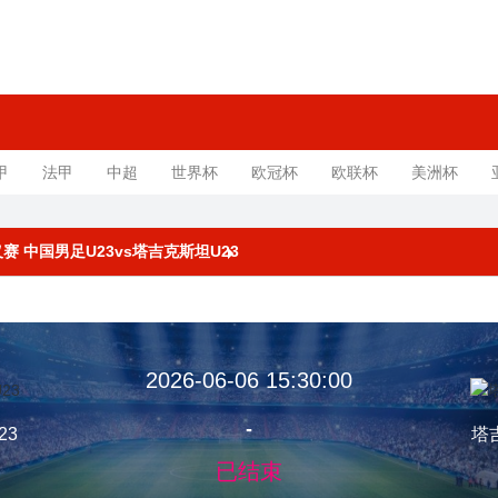
甲
法甲
中超
世界杯
欧冠杯
欧联杯
美洲杯
遵义赛 中国男足U23vs塔吉克斯坦U23
2026-06-06 15:30:00
-
23
塔
已结束