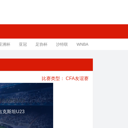
亚洲杯
亚冠
足协杯
沙特联
WNBA
比赛类型：
CFA友谊赛
吉克斯坦U23