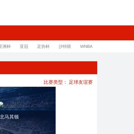
亚洲杯
亚冠
足协杯
沙特联
WNBA
比赛类型：
足球友谊赛
北马其顿