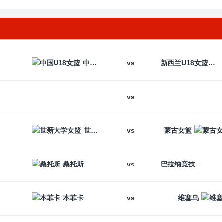
vs
中国U18女篮
新西兰U18女篮
vs
vs
世新大学女篮
蒙古女篮
vs
桑托斯
巴拉纳竞技
vs
本菲卡
维塞乌