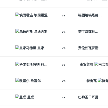
vs
埃因霍温
福图纳锡塔德
vs
乌迪内斯
诺丁汉森林
vs
皇家马德里
费伦茨瓦罗斯
vs
科尔切斯特联
南安普顿
vs
欧塞尔
特鲁瓦
vs
曼联
巴黎圣日耳曼