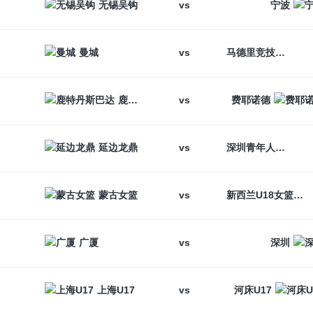
vs
无锡吴钩
宁波
vs
曼城
马德里竞技
vs
鹿特丹斯巴达
费耶诺德
vs
延边龙鼎
深圳青年人
vs
蒙古女篮
新西兰U18女篮
vs
广厦
深圳
vs
上海U17
河床U17