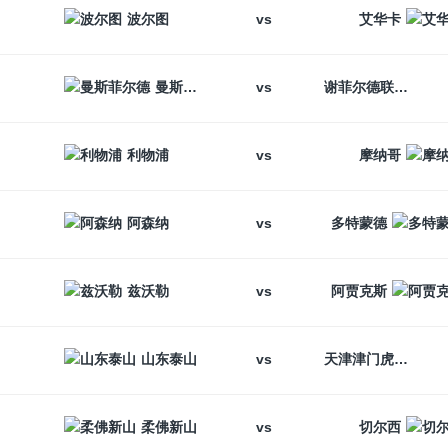
vs
波尔图
艾华卡
vs
曼斯菲尔德
谢菲尔德联
vs
利物浦
摩纳哥
vs
阿森纳
多特蒙德
vs
兹沃勒
阿贾克斯
vs
山东泰山
天津津门虎
vs
柔佛新山
切尔西