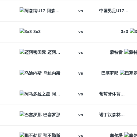
vs
阿森纳U17
中国男足U17
vs
3x3
3x3
vs
迈阿密国际
蒙特雷
vs
乌迪内斯
巴塞罗那
vs
阿马多拉之星
葡萄牙体育
vs
巴塞罗那
诺丁汉森林
vs
那不勒斯
塞尔塔