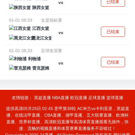
已结束
vs
陕西女篮
01-01 08:33
女篮锦标赛
江西女篮
已结束
vs
黑龙江女篮
01-01 08:33
足球友谊赛
利物浦
已结束
vs
雷克瑟姆
友情链接：
英超直播
NBA直播
欧冠直播
足球直播
篮球直播
提供高清05月25日 02:45 意甲第38轮 AC米兰vs卡利亚里，英超直
播、在线法甲直播、CBA直播、德甲直播、五大联赛直播、欧洲杯
直播、世界杯直播、高清欧冠直播等高清体育直播观看无插件，快
捷、流畅的视频直播和体育赛事直播服务不容错过！