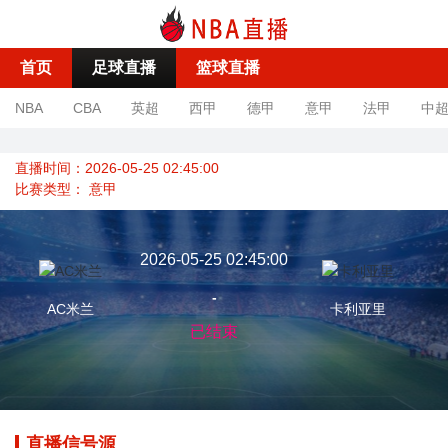
首页
足球直播
篮球直播
NBA
CBA
英超
西甲
德甲
意甲
法甲
中
直播时间：2026-05-25 02:45:00
比赛类型：
意甲
2026-05-25 02:45:00
-
AC米兰
卡利亚里
已结束
直播信号源