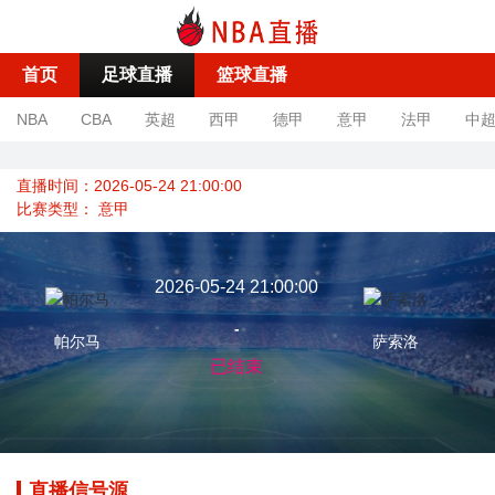
首页
足球直播
篮球直播
NBA
CBA
英超
西甲
德甲
意甲
法甲
中
直播时间：2026-05-24 21:00:00
比赛类型：
意甲
2026-05-24 21:00:00
-
帕尔马
萨索洛
已结束
直播信号源