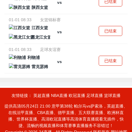
已结束
vs
陕西女篮
01-01 08:33
女篮锦标赛
江西女篮
已结束
vs
黑龙江女篮
01-01 08:33
足球友谊赛
利物浦
已结束
vs
雷克瑟姆
友情链接：
英超直播
NBA直播
欧冠直播
足球直播
篮球直播
提供高清05月24日 21:00 意甲第38轮 帕尔马vs萨索洛，英超直播、
在线法甲直播、CBA直播、德甲直播、五大联赛直播、欧洲杯直
播、世界杯直播、高清欧冠直播等高清体育直播观看无插件，快
捷、流畅的视频直播和体育赛事直播服务不容错过！