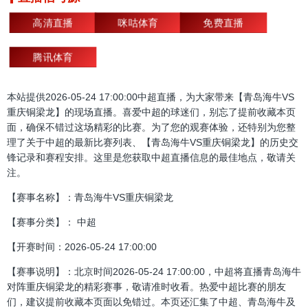
高清直播
咪咕体育
免费直播
腾讯体育
本站提供2026-05-24 17:00:00中超直播，为大家带来【青岛海牛VS
重庆铜梁龙】的现场直播。喜爱中超的球迷们，别忘了提前收藏本页
面，确保不错过这场精彩的比赛。为了您的观赛体验，还特别为您整
理了关于中超的最新比赛列表、【青岛海牛VS重庆铜梁龙】的历史交
锋记录和赛程安排。这里是您获取中超直播信息的最佳地点，敬请关
注。
【赛事名称】：青岛海牛VS重庆铜梁龙
【赛事分类】： 中超
【开赛时间：2026-05-24 17:00:00
【赛事说明】：北京时间2026-05-24 17:00:00，中超将直播青岛海牛
对阵重庆铜梁龙的精彩赛事，敬请准时收看。热爱中超比赛的朋友
们，建议提前收藏本页面以免错过。本页还汇集了中超、青岛海牛及