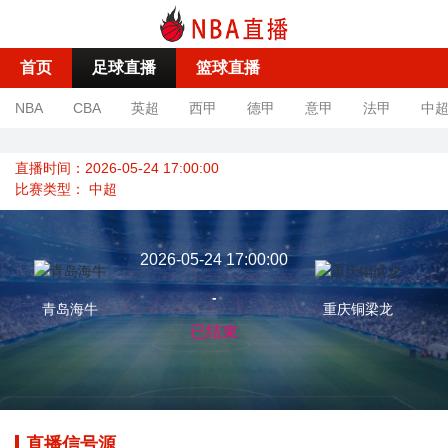
首页
足球直播
篮球直播
NBA
CBA
英超
西甲
德甲
意甲
法甲
中
直播时间：2026-05-24 17:00:00
比赛类型：
中超
2026-05-24 17:00:00
-
青岛海牛
重庆铜梁龙
已结束
直播信号源