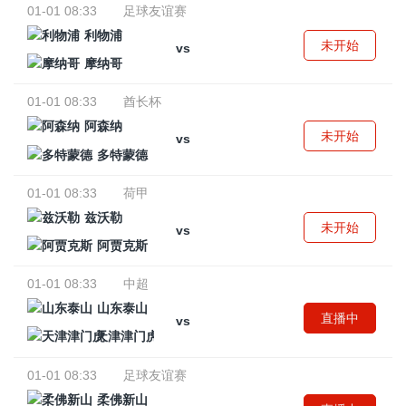
01-01 08:33
足球友谊赛
利物浦
未开始
vs
摩纳哥
01-01 08:33
酋长杯
阿森纳
未开始
vs
多特蒙德
01-01 08:33
荷甲
兹沃勒
未开始
vs
阿贾克斯
01-01 08:33
中超
山东泰山
直播中
vs
天津津门虎
01-01 08:33
足球友谊赛
柔佛新山