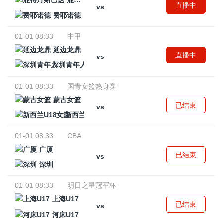
鹿特丹斯巴达
直播中
vs
费耶诺德
01-01 08:33
中甲
延边龙鼎
直播中
vs
深圳青年人
01-01 08:33
国青女篮热身赛
蒙古女篮
已结束
vs
新西兰U18女篮
01-01 08:33
CBA
广厦
已结束
vs
深圳
01-01 08:33
明日之星冠军杯
上海U17
已结束
vs
河床U17