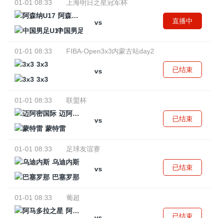
01-01 08:33
上海明日之星冠军杯
阿森纳U17
直播中
vs
中国男足U17
01-01 08:33
FIBA-Open3x3内蒙古站day2
3x3
已结束
vs
3x3
01-01 08:33
联盟杯
迈阿密国际
已结束
vs
蒙特雷
01-01 08:33
足球友谊赛
乌迪内斯
已结束
vs
巴塞罗那
01-01 08:33
葡超
阿马多拉之星
已结束
vs