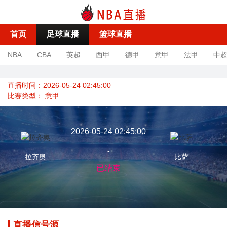
首页
足球直播
篮球直播
NBA
CBA
英超
西甲
德甲
意甲
法甲
中
直播时间：2026-05-24 02:45:00
比赛类型：
意甲
2026-05-24 02:45:00
-
拉齐奥
比萨
已结束
直播信号源