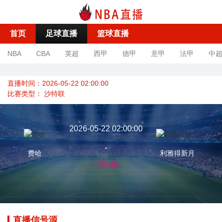
首页
足球直播
篮球直播
NBA
CBA
英超
西甲
德甲
意甲
法甲
中
直播时间：2026-05-22 02:00:00
比赛类型：
沙特联
2026-05-22 02:00:00
-
费哈
利雅得新月
已结束
直播信号源