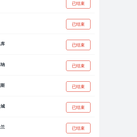
已结束
已结束
已结束
已结束
已结束
已结束
已结束