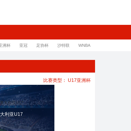
亚洲杯
亚冠
足协杯
沙特联
WNBA
比赛类型：
U17亚洲杯
大利亚U17