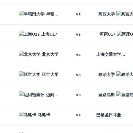
vs
早稻田大学
高丽大学
vs
上海U17
河床U17
vs
北京大学
上海交通大学
vs
延世大学
政治大学
vs
迈阿密国际
圣路易斯
vs
马略卡
巴黎圣日耳曼