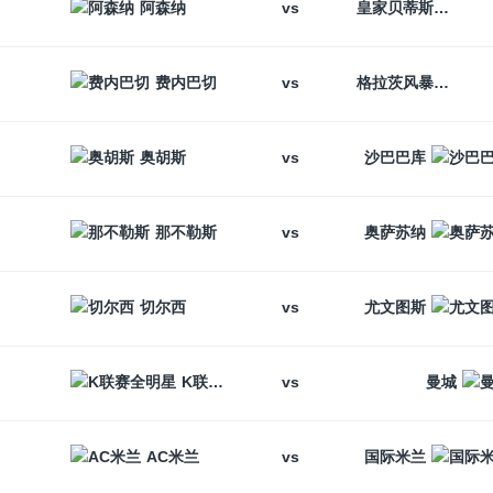
vs
阿森纳
皇家贝蒂斯
vs
费内巴切
格拉茨风暴
vs
奥胡斯
沙巴巴库
vs
那不勒斯
奥萨苏纳
vs
切尔西
尤文图斯
vs
K联赛全明星
曼城
vs
AC米兰
国际米兰