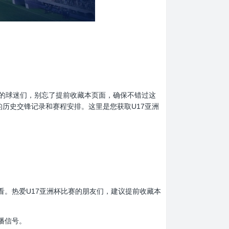
7亚洲杯的球迷们，别忘了提前收藏本页面，确保不错过这
的历史交锋记录和赛程安排。这里是您获取U17亚洲
准时收看。热爱U17亚洲杯比赛的朋友们，建议提前收藏本
播信号。