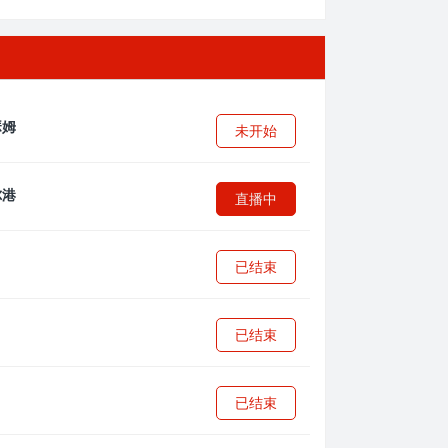
未开始
直播中
已结束
已结束
已结束