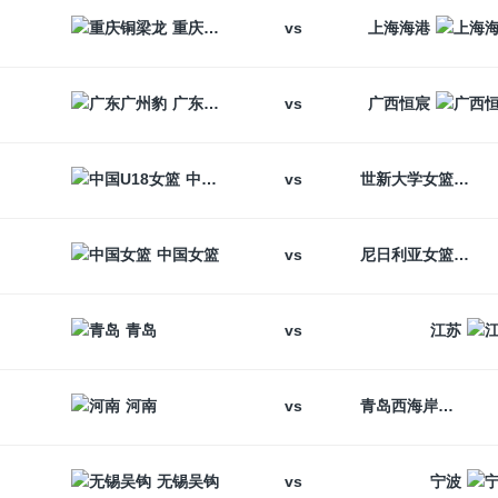
vs
重庆铜梁龙
上海海港
vs
广东广州豹
广西恒宸
vs
中国U18女篮
世新大学女篮
vs
中国女篮
尼日利亚女篮
vs
青岛
江苏
vs
河南
青岛西海岸
vs
无锡吴钩
宁波