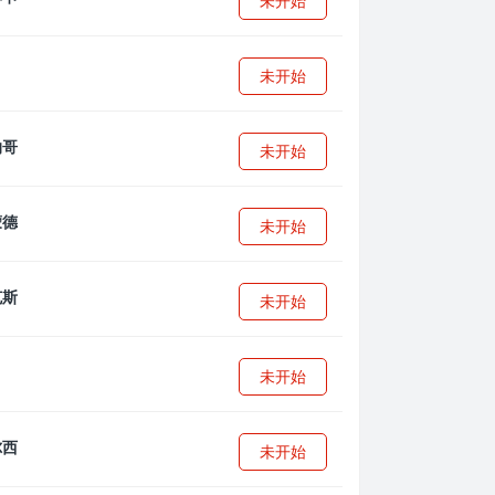
未开始
未开始
未开始
未开始
未开始
未开始
未开始