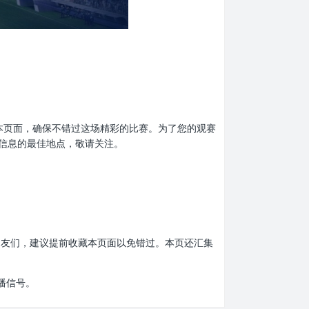
前收藏本页面，确保不错过这场精彩的比赛。为了您的观赛
信息的最佳地点，敬请关注。
赛的朋友们，建议提前收藏本页面以免错过。本页还汇集
播信号。