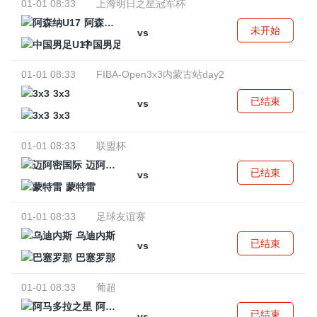
01-01 08:33
上海明日之星冠军杯
阿森纳U17
未开始
vs
中国男足U17
01-01 08:33
FIBA-Open3x3内蒙古站day2
3x3
已结束
vs
3x3
01-01 08:33
联盟杯
迈阿密国际
已结束
vs
蒙特雷
01-01 08:33
足球友谊赛
乌迪内斯
已结束
vs
巴塞罗那
01-01 08:33
葡超
阿马多拉之星
已结束
vs