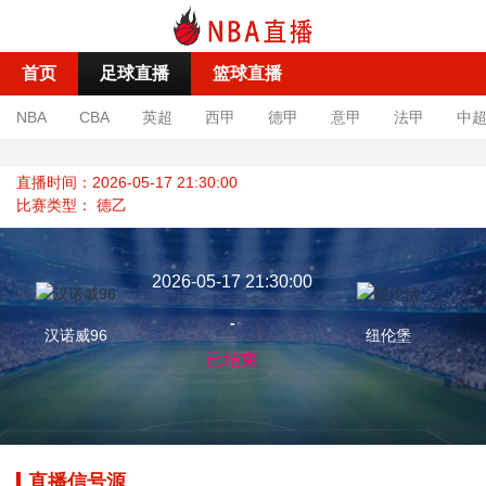
首页
足球直播
篮球直播
NBA
CBA
英超
西甲
德甲
意甲
法甲
中
直播时间：2026-05-17 21:30:00
比赛类型：
德乙
2026-05-17 21:30:00
-
汉诺威96
纽伦堡
已结束
直播信号源