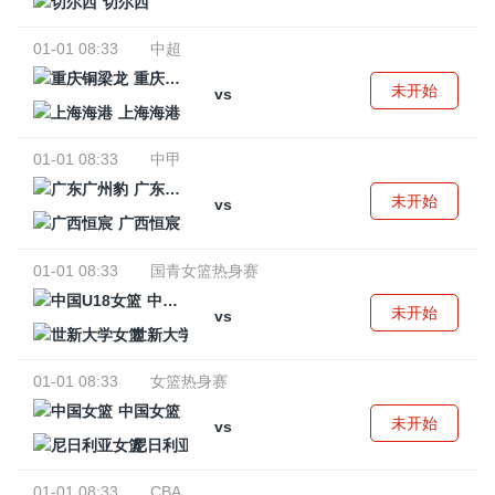
切尔西
01-01 08:33
中超
重庆铜梁龙
未开始
vs
上海海港
01-01 08:33
中甲
广东广州豹
未开始
vs
广西恒宸
01-01 08:33
国青女篮热身赛
中国U18女篮
未开始
vs
世新大学女篮
01-01 08:33
女篮热身赛
中国女篮
未开始
vs
尼日利亚女篮
01-01 08:33
CBA