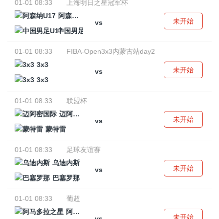
01-01 08:33
上海明日之星冠军杯
阿森纳U17
未开始
vs
中国男足U17
01-01 08:33
FIBA-Open3x3内蒙古站day2
3x3
未开始
vs
3x3
01-01 08:33
联盟杯
迈阿密国际
未开始
vs
蒙特雷
01-01 08:33
足球友谊赛
乌迪内斯
未开始
vs
巴塞罗那
01-01 08:33
葡超
阿马多拉之星
未开始
vs