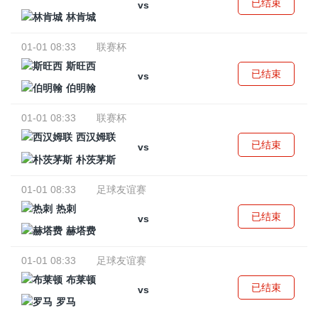
已结束
vs
林肯城
01-01 08:33
联赛杯
斯旺西
已结束
vs
伯明翰
01-01 08:33
联赛杯
西汉姆联
已结束
vs
朴茨茅斯
01-01 08:33
足球友谊赛
热刺
已结束
vs
赫塔费
01-01 08:33
足球友谊赛
布莱顿
已结束
vs
罗马