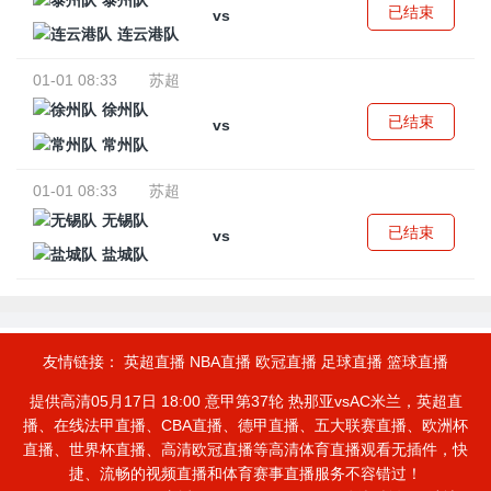
泰州队
已结束
vs
连云港队
01-01 08:33
苏超
徐州队
已结束
vs
常州队
01-01 08:33
苏超
无锡队
已结束
vs
盐城队
友情链接：
英超直播
NBA直播
欧冠直播
足球直播
篮球直播
提供高清05月17日 18:00 意甲第37轮 热那亚vsAC米兰，英超直
播、在线法甲直播、CBA直播、德甲直播、五大联赛直播、欧洲杯
直播、世界杯直播、高清欧冠直播等高清体育直播观看无插件，快
捷、流畅的视频直播和体育赛事直播服务不容错过！