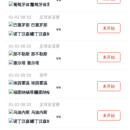
葡萄牙体育
01-01 08:33
足球友谊赛
巴塞罗那
未开始
vs
诺丁汉森林
01-01 08:33
足球友谊赛
那不勒斯
未开始
vs
塞尔塔
01-01 08:33
荷甲
埃因霍温
未开始
vs
福图纳锡塔德
01-01 08:33
足球友谊赛
乌迪内斯
未开始
vs
诺丁汉森林