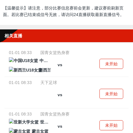
【温馨提示】请注意，部分比赛信息赛前会更新，建议赛前刷新页
面。若比赛已结束或信号无效，请访问24直播获取最新直播信号。
相关直播
01-01 08:33
国青女篮热身赛
中国U18女篮
未开始
vs
新西兰U18女篮
01-01 08:33
天下足球
未开始
vs
01-01 08:33
国青女篮热身赛
世新大学女篮
未开始
vs
蒙古女篮