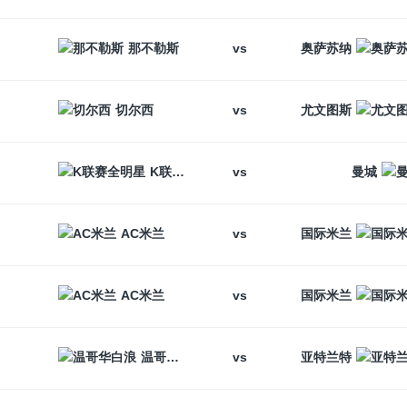
vs
那不勒斯
奥萨苏纳
vs
切尔西
尤文图斯
vs
K联赛全明星
曼城
vs
AC米兰
国际米兰
vs
AC米兰
国际米兰
vs
温哥华白浪
亚特兰特