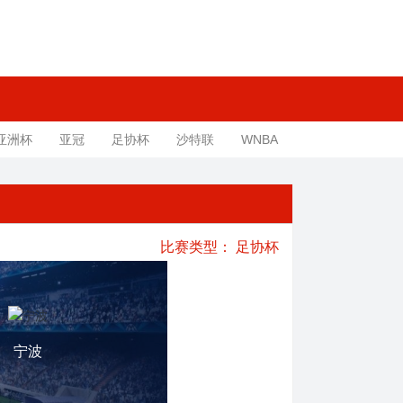
亚洲杯
亚冠
足协杯
沙特联
WNBA
比赛类型：
足协杯
宁波