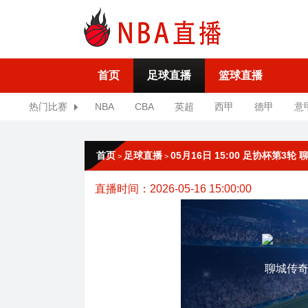
首页
足球直播
篮球直播
热门比赛
NBA
CBA
英超
西甲
德甲
意
首页
足球直播
05月16日 15:00 足协杯第3轮
>
>
直播时间：2026-05-16 15:00:00
聊城传