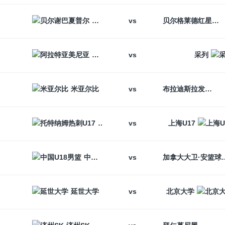
vs
贝尔谢巴夏普尔
贝尔格莱德红星
vs
阿拉特亚美尼亚
采列
vs
米亚尔比
布拉迪斯拉发
vs
托特纳姆热刺U17
上海U17
vs
中国U18男篮
加拿大大卫
vs
延世大学
北京大学