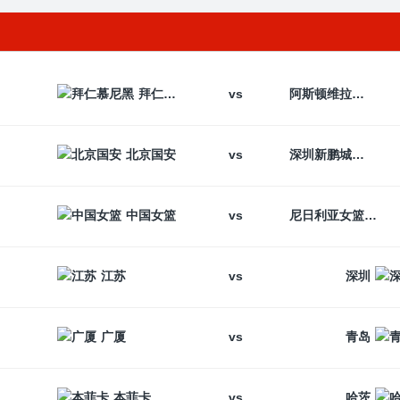
vs
拜仁慕尼黑
阿斯顿维拉
vs
北京国安
深圳新鹏城
vs
中国女篮
尼日利亚女篮
vs
江苏
深圳
vs
广厦
青岛
vs
本菲卡
哈茨