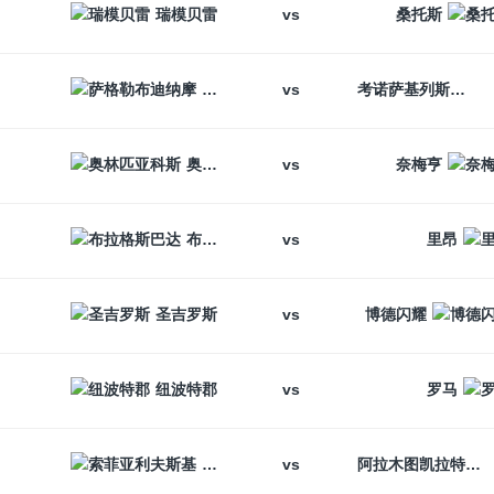
vs
瑞模贝雷
桑托斯
vs
萨格勒布迪纳摩
考诺萨基列斯
vs
奥林匹亚科斯
奈梅亨
vs
布拉格斯巴达
里昂
vs
圣吉罗斯
博德闪耀
vs
纽波特郡
罗马
vs
索菲亚利夫斯基
阿拉木图凯拉特