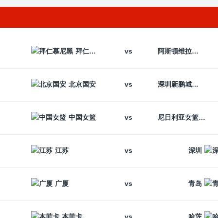
vs
拜仁慕尼黑
阿斯顿维拉
vs
北京国安
深圳新鹏城
vs
中国女篮
尼日利亚女篮
vs
江苏
深圳
vs
广厦
青岛
vs
本菲卡
哈茨