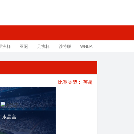
亚洲杯
亚冠
足协杯
沙特联
WNBA
比赛类型：
英超
水晶宫