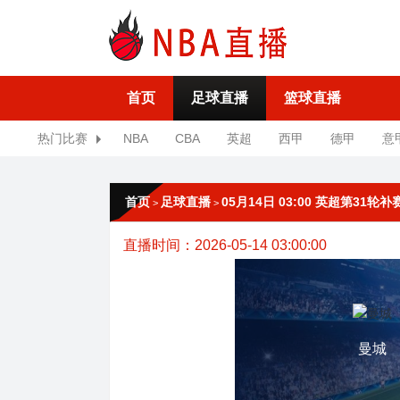
首页
足球直播
篮球直播
热门比赛
NBA
CBA
英超
西甲
德甲
意
首页
足球直播
05月14日 03:00 英超第31轮
>
>
直播时间：2026-05-14 03:00:00
曼城