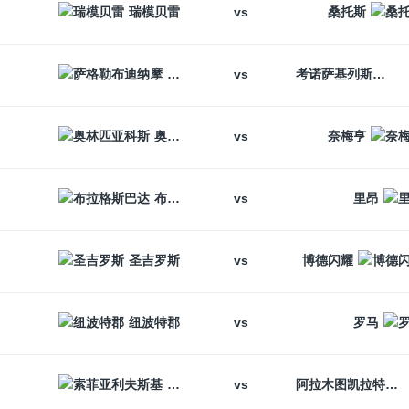
vs
瑞模贝雷
桑托斯
vs
萨格勒布迪纳摩
考诺萨基列斯
vs
奥林匹亚科斯
奈梅亨
vs
布拉格斯巴达
里昂
vs
圣吉罗斯
博德闪耀
vs
纽波特郡
罗马
vs
索菲亚利夫斯基
阿拉木图凯拉特