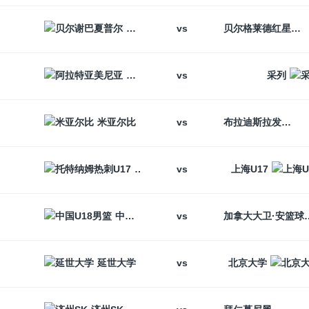
vs
贝尔谢巴夏普尔
贝尔格莱德红星
vs
阿拉特亚美尼亚
采列
vs
米亚尔比
布拉迪斯拉发
vs
托特纳姆热刺U17
上海U17
vs
中国U18男篮
加拿大大卫
vs
延世大学
北京大学