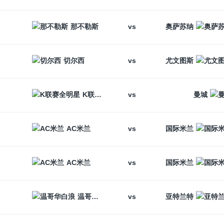
vs
那不勒斯
奥萨苏纳
vs
切尔西
尤文图斯
vs
K联赛全明星
曼城
vs
AC米兰
国际米兰
vs
AC米兰
国际米兰
vs
温哥华白浪
亚特兰特