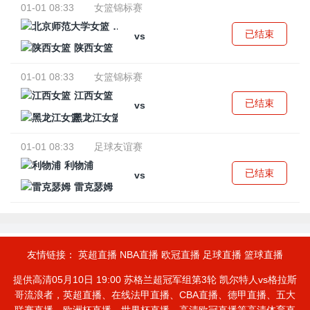
01-01 08:33
女篮锦标赛
北京师范大学女篮
已结束
vs
陕西女篮
01-01 08:33
女篮锦标赛
江西女篮
已结束
vs
黑龙江女篮
01-01 08:33
足球友谊赛
利物浦
已结束
vs
雷克瑟姆
友情链接：
英超直播
NBA直播
欧冠直播
足球直播
篮球直播
提供高清05月10日 19:00 苏格兰超冠军组第3轮 凯尔特人vs格拉斯
哥流浪者，英超直播、在线法甲直播、CBA直播、德甲直播、五大