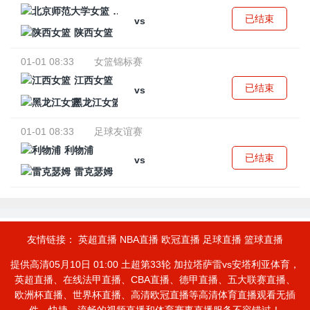
北京师范大学女篮
已结束
vs
陕西女篮
01-01 08:33
女篮锦标赛
江西女篮
已结束
vs
黑龙江女篮
01-01 08:33
足球友谊赛
利物浦
已结束
vs
雷克瑟姆
友情链接：
英超直播
NBA直播
欧冠直播
足球直播
篮球直播
提供高清05月10日 01:00 土超第33轮 加拉塔萨雷vs安塔利亚体育，
英超直播、在线法甲直播、CBA直播、德甲直播、五大联赛直播、
欧洲杯直播、世界杯直播、高清欧冠直播等高清体育直播观看无插