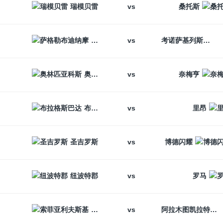
vs
瑞模贝雷
桑托斯
vs
萨格勒布迪纳摩
考诺萨基列斯
vs
奥林匹亚科斯
奈梅亨
vs
布拉格斯巴达
里昂
vs
圣吉罗斯
博德闪耀
vs
纽波特郡
罗马
vs
索菲亚利夫斯基
阿拉木图凯拉特