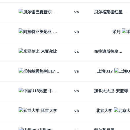
vs
贝尔谢巴夏普尔
贝尔格莱德红星
vs
阿拉特亚美尼亚
采列
vs
米亚尔比
布拉迪斯拉发
vs
托特纳姆热刺U17
上海U17
vs
中国U18男篮
加拿大大卫
vs
延世大学
北京大学