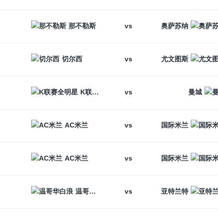
vs
那不勒斯
奥萨苏纳
vs
切尔西
尤文图斯
vs
K联赛全明星
曼城
vs
AC米兰
国际米兰
vs
AC米兰
国际米兰
vs
温哥华白浪
亚特兰特