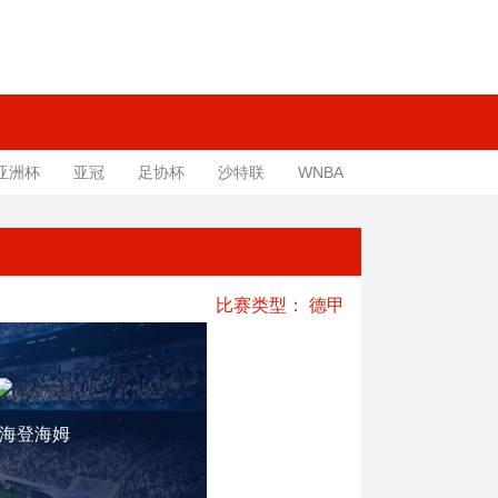
亚洲杯
亚冠
足协杯
沙特联
WNBA
比赛类型：
德甲
海登海姆