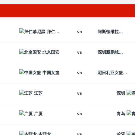
vs
拜仁慕尼黑
阿斯顿维拉
vs
北京国安
深圳新鹏城
vs
中国女篮
尼日利亚女篮
vs
江苏
深圳
vs
广厦
青岛
vs
本菲卡
哈茨