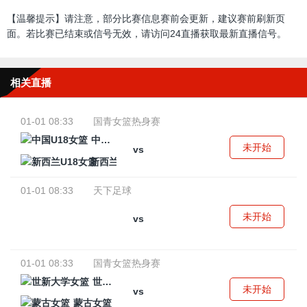
【温馨提示】请注意，部分比赛信息赛前会更新，建议赛前刷新页
面。若比赛已结束或信号无效，请访问24直播获取最新直播信号。
相关直播
01-01 08:33
国青女篮热身赛
中国U18女篮
未开始
vs
新西兰U18女篮
01-01 08:33
天下足球
未开始
vs
01-01 08:33
国青女篮热身赛
世新大学女篮
未开始
vs
蒙古女篮