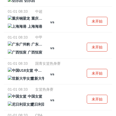
切尔西
01-01 08:33
中超
重庆铜梁龙
未开始
vs
上海海港
01-01 08:33
中甲
广东广州豹
未开始
vs
广西恒宸
01-01 08:33
国青女篮热身赛
中国U18女篮
未开始
vs
世新大学女篮
01-01 08:33
女篮热身赛
中国女篮
未开始
vs
尼日利亚女篮
01-01 08:33
CBA