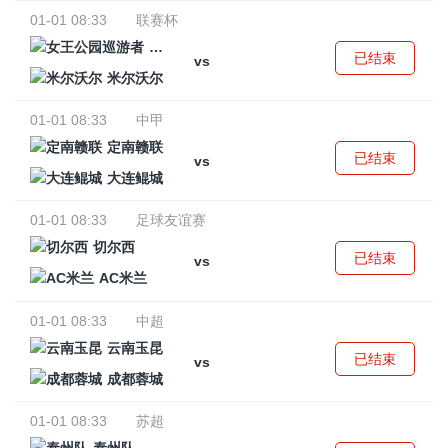
01-01 08:33
联赛杯
女王公园巡游者
已结束
vs
米尔沃尔
01-01 08:33
中甲
定南赣联
已结束
vs
大连鲲城
01-01 08:33
足球友谊赛
切尔西
已结束
vs
AC米兰
01-01 08:33
中超
云南玉昆
已结束
vs
成都蓉城
01-01 08:33
苏超