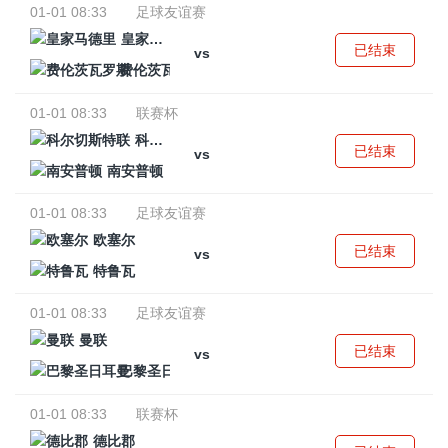
01-01 08:33
足球友谊赛
皇家马德里
已结束
vs
费伦茨瓦罗斯
01-01 08:33
联赛杯
科尔切斯特联
已结束
vs
南安普顿
01-01 08:33
足球友谊赛
欧塞尔
已结束
vs
特鲁瓦
01-01 08:33
足球友谊赛
曼联
已结束
vs
巴黎圣日耳曼
01-01 08:33
联赛杯
德比郡