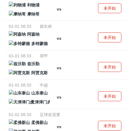
利物浦
未开始
vs
摩纳哥
01-01 08:33
酋长杯
阿森纳
未开始
vs
多特蒙德
01-01 08:33
荷甲
兹沃勒
未开始
vs
阿贾克斯
01-01 08:33
中超
山东泰山
未开始
vs
天津津门虎
01-01 08:33
足球友谊赛
柔佛新山
未开始
vs