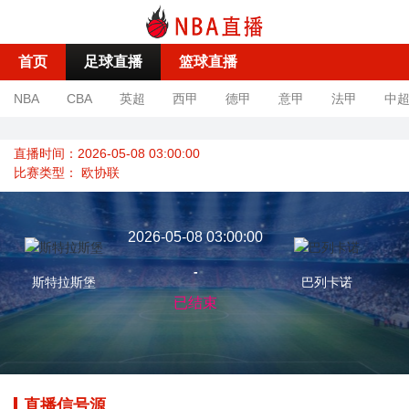
首页
足球直播
篮球直播
NBA
CBA
英超
西甲
德甲
意甲
法甲
中
直播时间：2026-05-08 03:00:00
比赛类型：
欧协联
2026-05-08 03:00:00
-
斯特拉斯堡
巴列卡诺
已结束
直播信号源