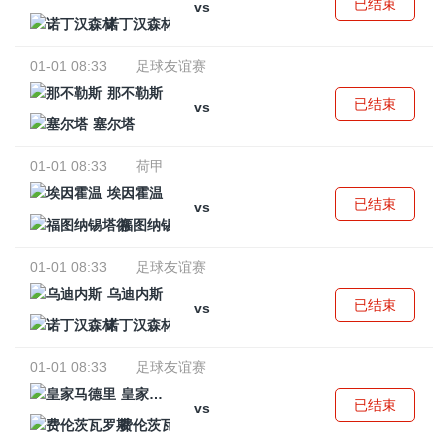
已结束
vs
诺丁汉森林
01-01 08:33
足球友谊赛
那不勒斯
已结束
vs
塞尔塔
01-01 08:33
荷甲
埃因霍温
已结束
vs
福图纳锡塔德
01-01 08:33
足球友谊赛
乌迪内斯
已结束
vs
诺丁汉森林
01-01 08:33
足球友谊赛
皇家马德里
已结束
vs
费伦茨瓦罗斯