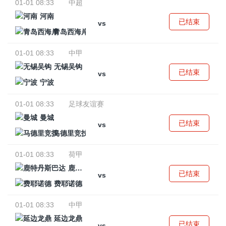
01-01 08:33
中超
河南
已结束
vs
青岛西海岸
01-01 08:33
中甲
无锡吴钩
已结束
vs
宁波
01-01 08:33
足球友谊赛
曼城
已结束
vs
马德里竞技
01-01 08:33
荷甲
鹿特丹斯巴达
已结束
vs
费耶诺德
01-01 08:33
中甲
延边龙鼎
已结束
vs