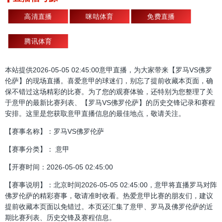
高清直播
咪咕体育
免费直播
腾讯体育
本站提供2026-05-05 02:45:00意甲直播，为大家带来【罗马VS佛罗
伦萨】的现场直播。喜爱意甲的球迷们，别忘了提前收藏本页面，确
保不错过这场精彩的比赛。为了您的观赛体验，还特别为您整理了关
于意甲的最新比赛列表、【罗马VS佛罗伦萨】的历史交锋记录和赛程
安排。这里是您获取意甲直播信息的最佳地点，敬请关注。
【赛事名称】：罗马VS佛罗伦萨
【赛事分类】： 意甲
【开赛时间：2026-05-05 02:45:00
【赛事说明】：北京时间2026-05-05 02:45:00，意甲将直播罗马对阵
佛罗伦萨的精彩赛事，敬请准时收看。热爱意甲比赛的朋友们，建议
提前收藏本页面以免错过。本页还汇集了意甲、罗马及佛罗伦萨的近
期比赛列表、历史交锋及赛程信息。