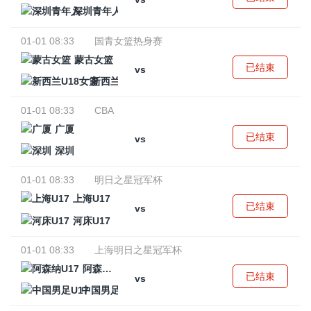
深圳青年人
01-01 08:33
国青女篮热身赛
蒙古女篮
已结束
vs
新西兰U18女篮
01-01 08:33
CBA
广厦
已结束
vs
深圳
01-01 08:33
明日之星冠军杯
上海U17
已结束
vs
河床U17
01-01 08:33
上海明日之星冠军杯
阿森纳U17
已结束
vs
中国男足U17