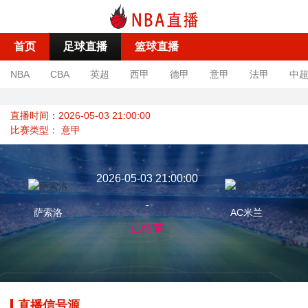
首页
足球直播
篮球直播
NBA
CBA
英超
西甲
德甲
意甲
法甲
中
直播时间：2026-05-03 21:00:00
比赛类型：
意甲
2026-05-03 21:00:00
-
萨索洛
AC米兰
已结束
直播信号源