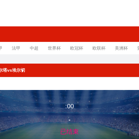
甲
法甲
中超
世界杯
欧冠杯
欧联杯
美洲杯
 塞尔塔vs埃尔切
:00
-
已结束