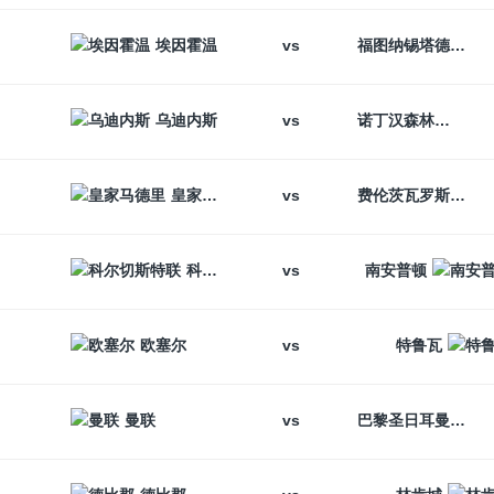
vs
埃因霍温
福图纳锡塔德
vs
乌迪内斯
诺丁汉森林
vs
皇家马德里
费伦茨瓦罗斯
vs
科尔切斯特联
南安普顿
vs
欧塞尔
特鲁瓦
vs
曼联
巴黎圣日耳曼