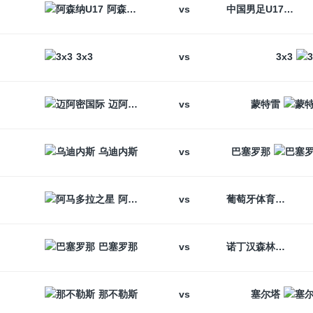
vs
阿森纳U17
中国男足U17
vs
3x3
3x3
vs
迈阿密国际
蒙特雷
vs
乌迪内斯
巴塞罗那
vs
阿马多拉之星
葡萄牙体育
vs
巴塞罗那
诺丁汉森林
vs
那不勒斯
塞尔塔