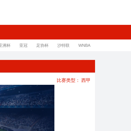
亚洲杯
亚冠
足协杯
沙特联
WNBA
比赛类型：
西甲