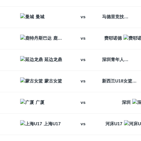
vs
曼城
马德里竞技
vs
鹿特丹斯巴达
费耶诺德
vs
延边龙鼎
深圳青年人
vs
蒙古女篮
新西兰U18女篮
vs
广厦
深圳
vs
上海U17
河床U17