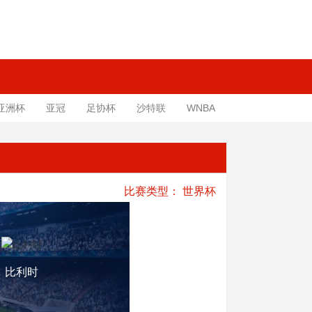
亚洲杯
亚冠
足协杯
沙特联
WNBA
比赛类型：
世界杯
比利时