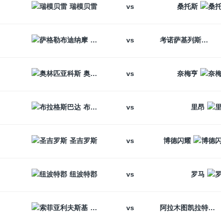
vs
瑞模贝雷
桑托斯
vs
萨格勒布迪纳摩
考诺萨基列斯
vs
奥林匹亚科斯
奈梅亨
vs
布拉格斯巴达
里昂
vs
圣吉罗斯
博德闪耀
vs
纽波特郡
罗马
vs
索菲亚利夫斯基
阿拉木图凯拉特