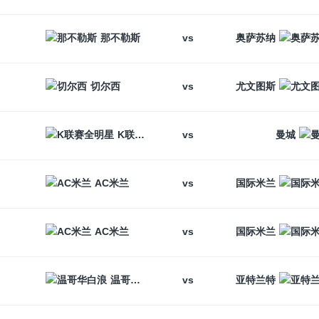
vs
那不勒斯
奥萨苏纳
vs
切尔西
尤文图斯
vs
K联赛全明星
曼城
vs
AC米兰
国际米兰
vs
AC米兰
国际米兰
vs
温哥华白浪
亚特兰特