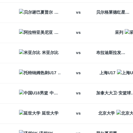
vs
贝尔谢巴夏普尔
贝尔格莱德红星
vs
阿拉特亚美尼亚
采列
vs
米亚尔比
布拉迪斯拉发
vs
托特纳姆热刺U17
上海U17
vs
中国U18男篮
加拿大大卫
vs
延世大学
北京大学