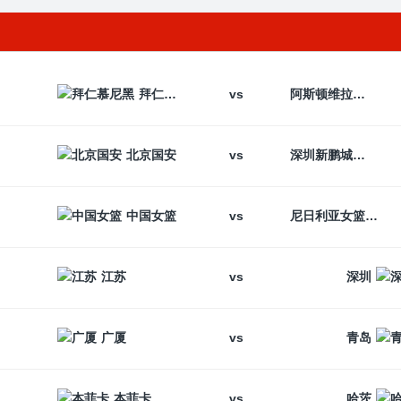
vs
拜仁慕尼黑
阿斯顿维拉
vs
北京国安
深圳新鹏城
vs
中国女篮
尼日利亚女篮
vs
江苏
深圳
vs
广厦
青岛
vs
本菲卡
哈茨