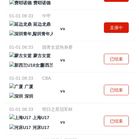
费耶诺德
01-01 08:33
中甲
延边龙鼎
直播中
vs
深圳青年人
01-01 08:33
国青女篮热身赛
蒙古女篮
已结束
vs
新西兰U18女篮
01-01 08:33
CBA
广厦
已结束
vs
深圳
01-01 08:33
明日之星冠军杯
上海U17
已结束
vs
河床U17