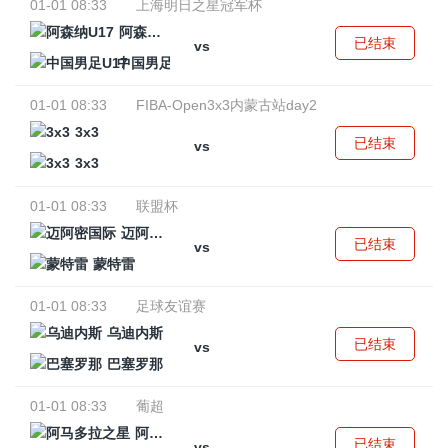
01-01 08:33
上海明日之星冠军杯
阿森纳U17
已结束
vs
中国男足U17
01-01 08:33
FIBA-Open3x3内蒙古站day2
3x3
已结束
vs
3x3
01-01 08:33
联盟杯
迈阿密国际
已结束
vs
蒙特雷
01-01 08:33
足球友谊赛
乌迪内斯
已结束
vs
巴塞罗那
01-01 08:33
葡超
阿马多拉之星
已结束
vs