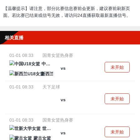
【温馨提示】请注意，部分比赛信息赛前会更新，建议赛前刷新页
面。若比赛已结束或信号无效，请访问24直播获取最新直播信号。
相关直播
01-01 08:33
国青女篮热身赛
中国U18女篮
未开始
vs
新西兰U18女篮
01-01 08:33
天下足球
未开始
vs
01-01 08:33
国青女篮热身赛
世新大学女篮
未开始
vs
蒙古女篮