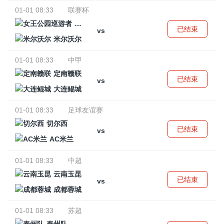
01-01 08:33
联赛杯
女王公园巡游者
已结束
vs
米尔沃尔
01-01 08:33
中甲
定南赣联
已结束
vs
大连鲲城
01-01 08:33
足球友谊赛
切尔西
已结束
vs
AC米兰
01-01 08:33
中超
云南玉昆
已结束
vs
成都蓉城
01-01 08:33
苏超