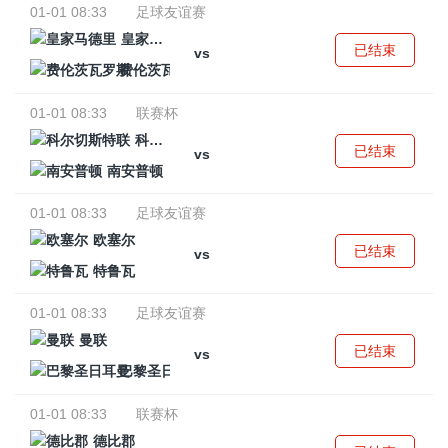
01-01 08:33
足球友谊赛
皇家马德里
已结束
vs
费伦茨瓦罗斯
01-01 08:33
联赛杯
科尔切斯特联
已结束
vs
南安普顿
01-01 08:33
足球友谊赛
欧塞尔
已结束
vs
特鲁瓦
01-01 08:33
足球友谊赛
曼联
已结束
vs
巴黎圣日耳曼
01-01 08:33
联赛杯
德比郡