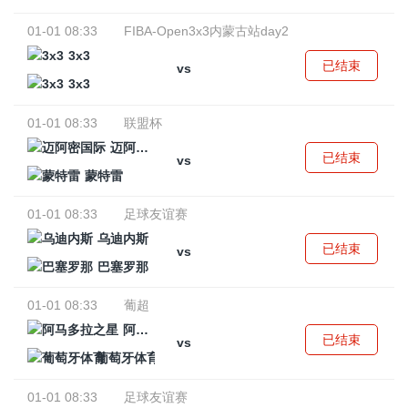
01-01 08:33
FIBA-Open3x3内蒙古站day2
3x3
已结束
vs
3x3
01-01 08:33
联盟杯
迈阿密国际
已结束
vs
蒙特雷
01-01 08:33
足球友谊赛
乌迪内斯
已结束
vs
巴塞罗那
01-01 08:33
葡超
阿马多拉之星
已结束
vs
葡萄牙体育
01-01 08:33
足球友谊赛