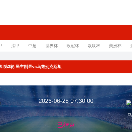
甲
法甲
中超
世界杯
欧冠杯
欧联杯
美洲杯
赛K组第3轮 民主刚果vs乌兹别克斯坦
2026-06-28 07:30:00
-
果
乌
已结束