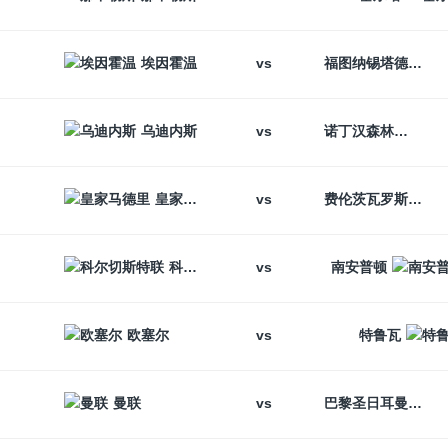
vs
埃因霍温
福图纳锡塔德
vs
乌迪内斯
诺丁汉森林
vs
皇家马德里
费伦茨瓦罗斯
vs
科尔切斯特联
南安普顿
vs
欧塞尔
特鲁瓦
vs
曼联
巴黎圣日耳曼