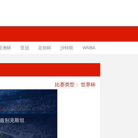
亚洲杯
亚冠
足协杯
沙特联
WNBA
比赛类型：
世界杯
兹别克斯坦