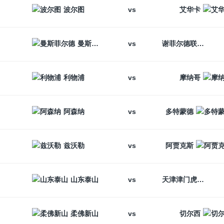
vs
波尔图
艾华卡
vs
曼斯菲尔德
谢菲尔德联
vs
利物浦
摩纳哥
vs
阿森纳
多特蒙德
vs
兹沃勒
阿贾克斯
vs
山东泰山
天津津门虎
vs
柔佛新山
切尔西