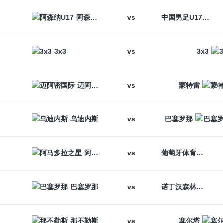
vs
阿森纳U17
中国男足U17
vs
3x3
3x3
vs
迈阿密国际
蒙特雷
vs
乌迪内斯
巴塞罗那
vs
阿马多拉之星
葡萄牙体育
vs
巴塞罗那
诺丁汉森林
vs
那不勒斯
塞尔塔