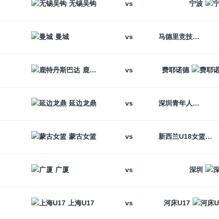
vs
无锡吴钩
宁波
vs
曼城
马德里竞技
vs
鹿特丹斯巴达
费耶诺德
vs
延边龙鼎
深圳青年人
vs
蒙古女篮
新西兰U18女篮
vs
广厦
深圳
vs
上海U17
河床U17