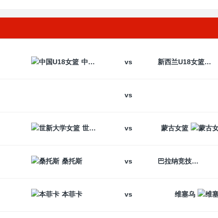
vs
中国U18女篮
新西兰U18女篮
vs
vs
世新大学女篮
蒙古女篮
vs
桑托斯
巴拉纳竞技
vs
本菲卡
维塞乌