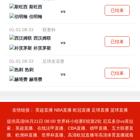
斯旺西
已结束
vs
伯明翰
01-01 08:33
联赛杯
西汉姆联
已结束
vs
朴茨茅斯
01-01 08:33
足球友谊赛
热刺
已结束
vs
赫塔费
友情链接：
英超直播
NBA直播
欧冠直播
足球直播
篮球直播
提供高清06月21日 08:00 世界杯小组赛E组第2轮 厄瓜多尔vs库拉
索，英超直播、在线法甲直播、CBA直播、德甲直播、五大联赛直
播、欧洲杯直播、世界杯直播、高清欧冠直播等高清体育直播观看