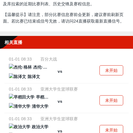
及库拉索的近期比赛列表、历史交锋及赛程信息。
【温馨提示】请注意，部分比赛信息赛前会更新，建议赛前刷新页
面。若比赛已结束或信号无效，请访问24直播获取最新直播信号。
相关直播
01-01 08:33
百分大战
杰伦·格林
未开始
vs
陈泽文
01-01 08:33
亚洲大学生篮球联赛
早稻田大学
未开始
vs
清华大学
01-01 08:33
亚洲大学生篮球联赛
政治大学
未开始
vs