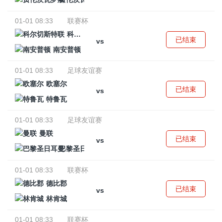
01-01 08:33
联赛杯
科尔切斯特联
已结束
vs
南安普顿
01-01 08:33
足球友谊赛
欧塞尔
已结束
vs
特鲁瓦
01-01 08:33
足球友谊赛
曼联
已结束
vs
巴黎圣日耳曼
01-01 08:33
联赛杯
德比郡
已结束
vs
林肯城
01-01 08:33
联赛杯