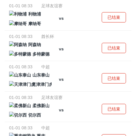
01-01 08:33
足球友谊赛
利物浦
已结束
vs
摩纳哥
01-01 08:33
酋长杯
阿森纳
已结束
vs
多特蒙德
01-01 08:33
中超
山东泰山
已结束
vs
天津津门虎
01-01 08:33
足球友谊赛
柔佛新山
已结束
vs
切尔西
01-01 08:33
中超