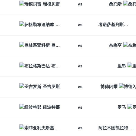
vs
瑞模贝雷
桑托斯
vs
萨格勒布迪纳摩
考诺萨基列斯
vs
奥林匹亚科斯
奈梅亨
vs
布拉格斯巴达
里昂
vs
圣吉罗斯
博德闪耀
vs
纽波特郡
罗马
vs
索菲亚利夫斯基
阿拉木图凯拉特