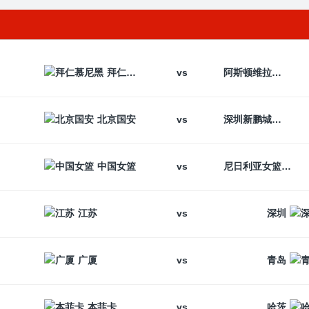
vs
拜仁慕尼黑
阿斯顿维拉
vs
北京国安
深圳新鹏城
vs
中国女篮
尼日利亚女篮
vs
江苏
深圳
vs
广厦
青岛
vs
本菲卡
哈茨