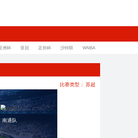
亚洲杯
亚冠
足协杯
沙特联
WNBA
比赛类型：
苏超
南通队