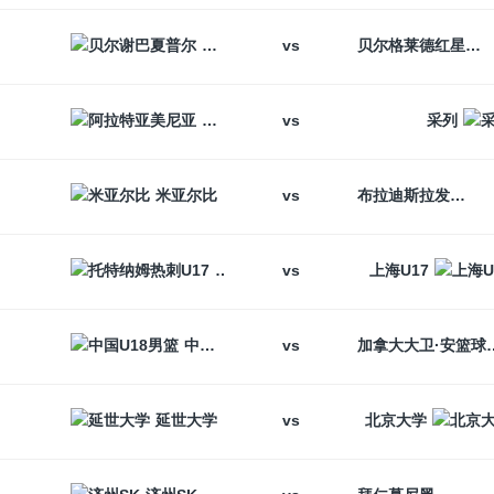
vs
贝尔谢巴夏普尔
贝尔格莱德红星
vs
阿拉特亚美尼亚
采列
vs
米亚尔比
布拉迪斯拉发
vs
托特纳姆热刺U17
上海U17
vs
中国U18男篮
加拿大大卫
vs
延世大学
北京大学