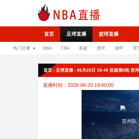
首页
足球直播
篮球直播
热门比赛
NBA
CBA
英超
西甲
德甲
意
首页
足球直播
06月20日 19:40 苏超第6轮 
>
>
直播时间：2026-06-20 19:40:00
苏州队