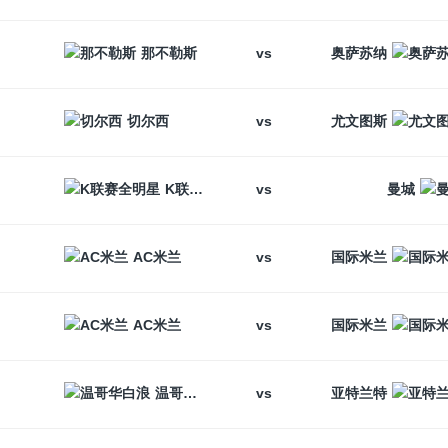
vs
那不勒斯
奥萨苏纳
vs
切尔西
尤文图斯
vs
K联赛全明星
曼城
vs
AC米兰
国际米兰
vs
AC米兰
国际米兰
vs
温哥华白浪
亚特兰特