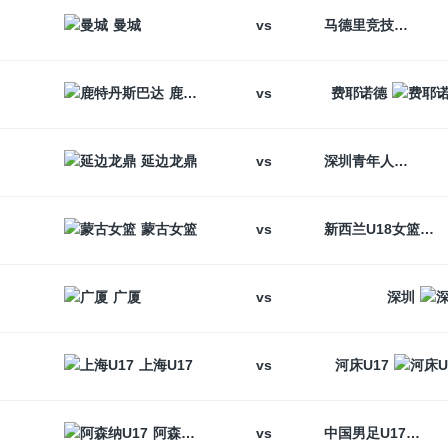
vs
曼城
马德里竞技
vs
鹿特丹斯巴达
费耶诺德
vs
延边龙鼎
深圳青年人
vs
蒙古女篮
新西兰U18女篮
vs
广厦
深圳
vs
上海U17
河床U17
vs
阿森纳U17
中国男足U17