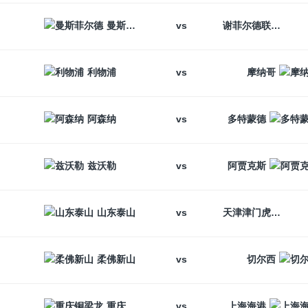
vs
曼斯菲尔德
谢菲尔德联
vs
利物浦
摩纳哥
vs
阿森纳
多特蒙德
vs
兹沃勒
阿贾克斯
vs
山东泰山
天津津门虎
vs
柔佛新山
切尔西
vs
重庆铜梁龙
上海海港