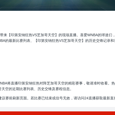
A直播，为大家带来【印第安纳狂热VS芝加哥天空】的现场直播。喜爱WNBA的
BA的最新比赛列表、【印第安纳狂热VS芝加哥天空】的历史交锋记录和
00:00，WNBA将直播印第安纳狂热对阵芝加哥天空的精彩赛事，敬请准时收
哥天空的近期比赛列表、历史交锋及赛程信息。
建议赛前刷新页面。若比赛已结束或信号无效，请访问24直播获取最新直