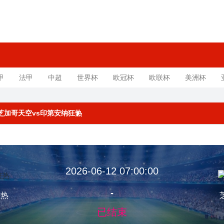
甲
法甲
中超
世界杯
欧冠杯
欧联杯
美洲杯
规赛 芝加哥天空vs印第安纳狂热
2026-06-12 07:00:00
-
狂热
已结束