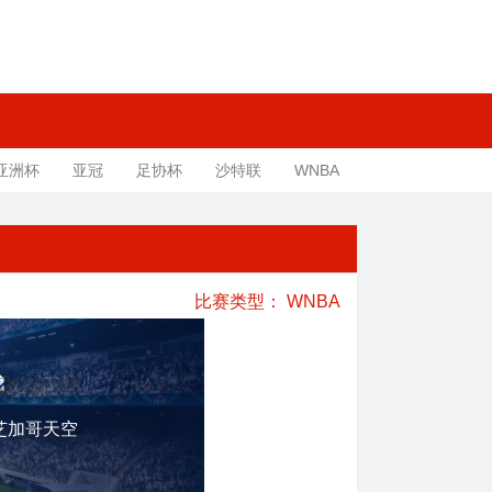
亚洲杯
亚冠
足协杯
沙特联
WNBA
比赛类型：
WNBA
芝加哥天空