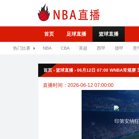
首页
足球直播
篮球直播
热门比赛
NBA
CBA
英超
西甲
德甲
意
首页
篮球直播
06月12日 07:00 WNBA常
>
>
直播时间：2026-06-12 07:00:00
印第安纳