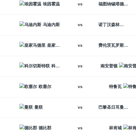
vs
埃因霍温
福图纳锡塔德
vs
乌迪内斯
诺丁汉森林
vs
皇家马德里
费伦茨瓦罗斯
vs
科尔切斯特联
南安普顿
vs
欧塞尔
特鲁瓦
vs
曼联
巴黎圣日耳曼
vs
德比郡
林肯城