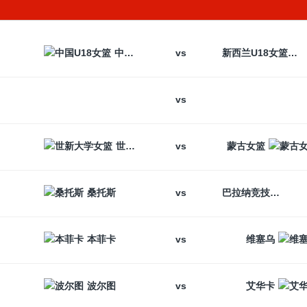
vs
中国U18女篮
新西兰U18女篮
vs
vs
世新大学女篮
蒙古女篮
vs
桑托斯
巴拉纳竞技
vs
本菲卡
维塞乌
vs
波尔图
艾华卡