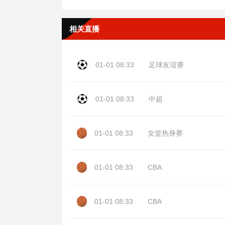
相关直播
01-01 08:33
足球友谊赛
01-01 08:33
中超
01-01 08:33
女篮热身赛
01-01 08:33
CBA
01-01 08:33
CBA