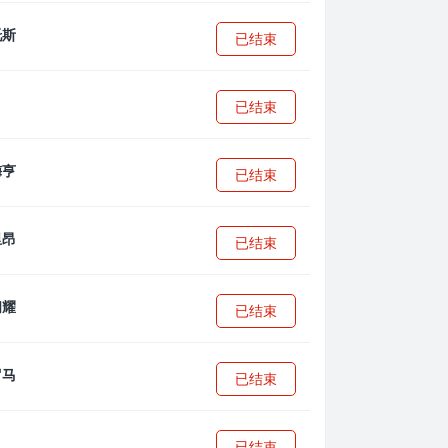
已结束
已结束
已结束
已结束
已结束
已结束
已结束