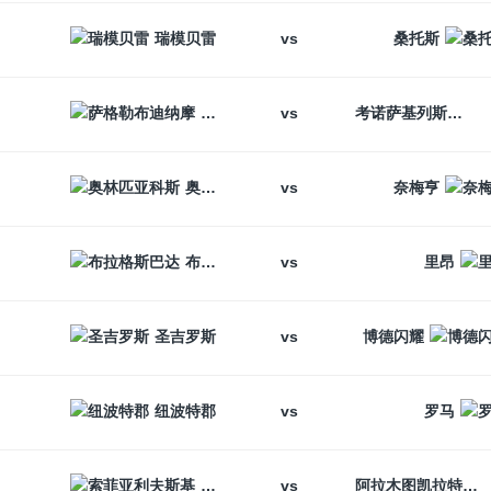
vs
瑞模贝雷
桑托斯
vs
萨格勒布迪纳摩
考诺萨基列斯
vs
奥林匹亚科斯
奈梅亨
vs
布拉格斯巴达
里昂
vs
圣吉罗斯
博德闪耀
vs
纽波特郡
罗马
vs
索菲亚利夫斯基
阿拉木图凯拉特