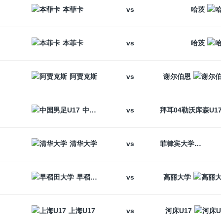
vs
本菲卡
哈茨
vs
本菲卡
哈茨
vs
阿贾克斯
谢尔伯恩
vs
中国男足U17
vs
清华大学
菲律宾大学
vs
早稻田大学
高丽大学
vs
上海U17
河床U17