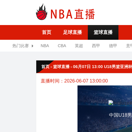
首页
足球直播
篮球直播
热门比赛
NBA
CBA
英超
西甲
德甲
意
首页
篮球直播
06月07日 13:00 U18男篮
>
>
直播时间：2026-06-07 13:00:00
中国U18