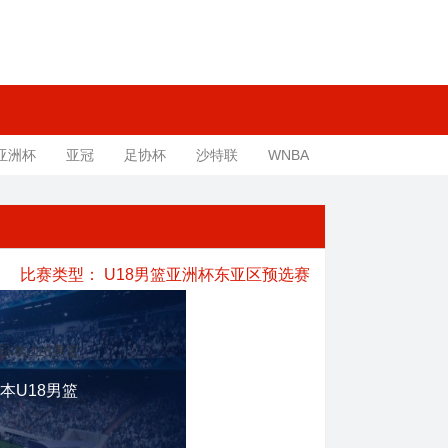
亚洲杯
亚冠
足协杯
沙特联
WNBA
比赛类型：
U18男篮亚洲杯东亚区预选赛
本U18男篮