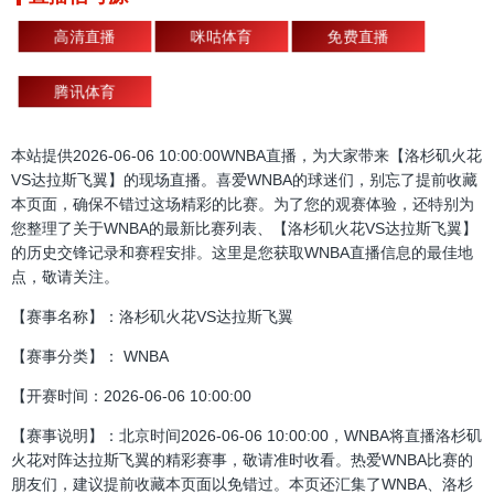
高清直播
咪咕体育
免费直播
腾讯体育
本站提供2026-06-06 10:00:00WNBA直播，为大家带来【洛杉矶火花
VS达拉斯飞翼】的现场直播。喜爱WNBA的球迷们，别忘了提前收藏
本页面，确保不错过这场精彩的比赛。为了您的观赛体验，还特别为
您整理了关于WNBA的最新比赛列表、【洛杉矶火花VS达拉斯飞翼】
的历史交锋记录和赛程安排。这里是您获取WNBA直播信息的最佳地
点，敬请关注。
【赛事名称】：洛杉矶火花VS达拉斯飞翼
【赛事分类】： WNBA
【开赛时间：2026-06-06 10:00:00
【赛事说明】：北京时间2026-06-06 10:00:00，WNBA将直播洛杉矶
火花对阵达拉斯飞翼的精彩赛事，敬请准时收看。热爱WNBA比赛的
朋友们，建议提前收藏本页面以免错过。本页还汇集了WNBA、洛杉