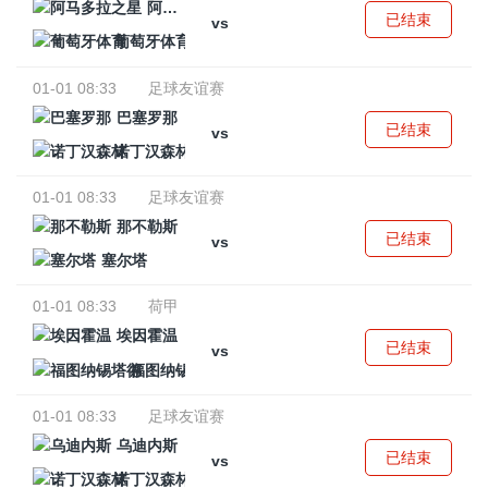
阿马多拉之星
已结束
vs
葡萄牙体育
01-01 08:33
足球友谊赛
巴塞罗那
已结束
vs
诺丁汉森林
01-01 08:33
足球友谊赛
那不勒斯
已结束
vs
塞尔塔
01-01 08:33
荷甲
埃因霍温
已结束
vs
福图纳锡塔德
01-01 08:33
足球友谊赛
乌迪内斯
已结束
vs
诺丁汉森林