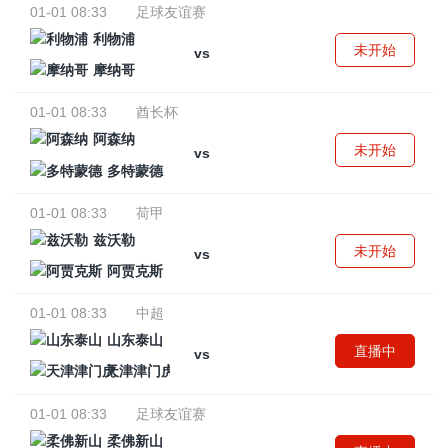
01-01 08:33
足球友谊赛
利物浦
未开始
vs
摩纳哥
01-01 08:33
酋长杯
阿森纳
未开始
vs
多特蒙德
01-01 08:33
荷甲
兹沃勒
未开始
vs
阿贾克斯
01-01 08:33
中超
山东泰山
直播中
vs
天津津门虎
01-01 08:33
足球友谊赛
柔佛新山