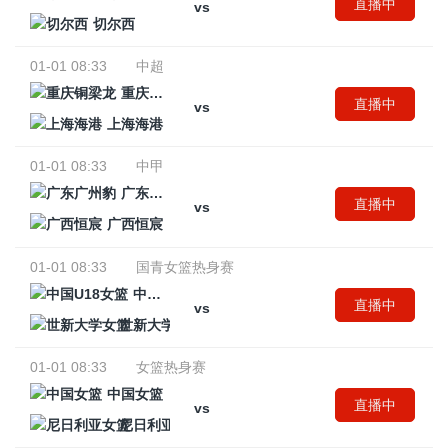
直播中
vs
切尔西
01-01 08:33
中超
重庆铜梁龙
直播中
vs
上海海港
01-01 08:33
中甲
广东广州豹
直播中
vs
广西恒宸
01-01 08:33
国青女篮热身赛
中国U18女篮
直播中
vs
世新大学女篮
01-01 08:33
女篮热身赛
中国女篮
直播中
vs
尼日利亚女篮