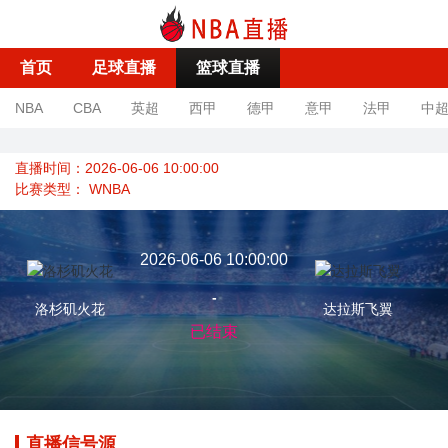
首页
足球直播
篮球直播
NBA
CBA
英超
西甲
德甲
意甲
法甲
中
直播时间：2026-06-06 10:00:00
比赛类型：
WNBA
2026-06-06 10:00:00
-
洛杉矶火花
达拉斯飞翼
已结束
直播信号源