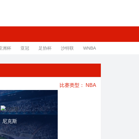
亚洲杯
亚冠
足协杯
沙特联
WNBA
比赛类型：
NBA
尼克斯