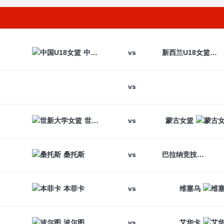
vs
中国U18女篮
新西兰U18女篮
vs
vs
世新大学女篮
蒙古女篮
vs
桑托斯
巴拉纳竞技
vs
本菲卡
维塞乌
vs
波尔图
艾华卡