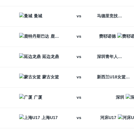
vs
曼城
马德里竞技
vs
鹿特丹斯巴达
费耶诺德
vs
延边龙鼎
深圳青年人
vs
蒙古女篮
新西兰U18女篮
vs
广厦
深圳
vs
上海U17
河床U17