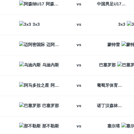
vs
阿森纳U17
中国男足U17
vs
3x3
3x3
vs
迈阿密国际
蒙特雷
vs
乌迪内斯
巴塞罗那
vs
阿马多拉之星
葡萄牙体育
vs
巴塞罗那
诺丁汉森林
vs
那不勒斯
塞尔塔