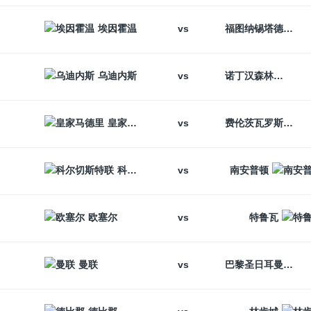
vs
埃因霍温
福图纳锡塔德
vs
乌迪内斯
诺丁汉森林
vs
皇家马德里
费伦茨瓦罗斯
vs
科尔切斯特联
南安普顿
vs
欧塞尔
特鲁瓦
vs
曼联
巴黎圣日耳曼