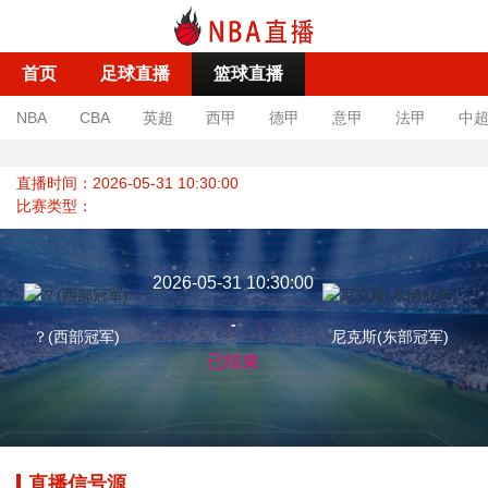
首页
足球直播
篮球直播
NBA
CBA
英超
西甲
德甲
意甲
法甲
中
直播时间：2026-05-31 10:30:00
比赛类型：
2026-05-31 10:30:00
-
？(西部冠军)
尼克斯(东部冠军)
已结束
直播信号源