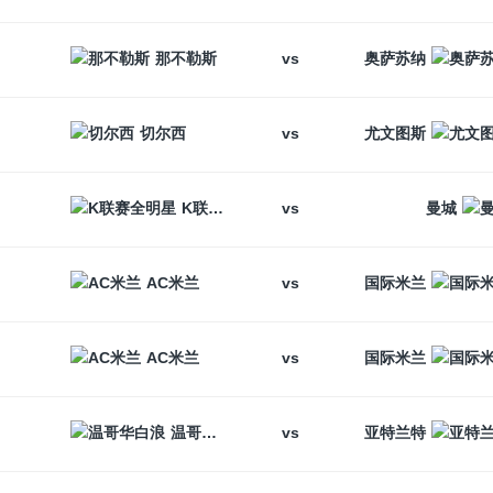
vs
那不勒斯
奥萨苏纳
vs
切尔西
尤文图斯
vs
K联赛全明星
曼城
vs
AC米兰
国际米兰
vs
AC米兰
国际米兰
vs
温哥华白浪
亚特兰特