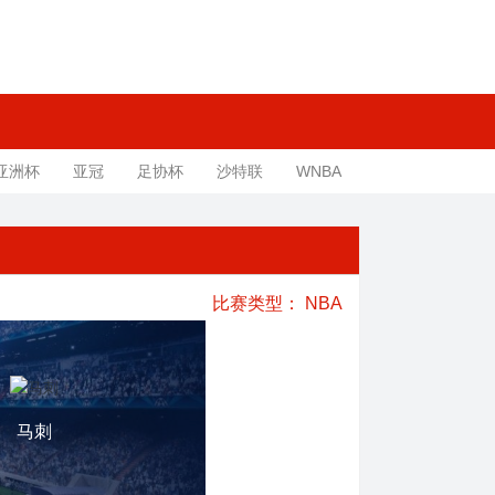
亚洲杯
亚冠
足协杯
沙特联
WNBA
比赛类型：
NBA
马刺