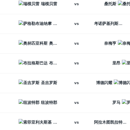
vs
瑞模贝雷
桑托斯
vs
萨格勒布迪纳摩
考诺萨基列斯
vs
奥林匹亚科斯
奈梅亨
vs
布拉格斯巴达
里昂
vs
圣吉罗斯
博德闪耀
vs
纽波特郡
罗马
vs
索菲亚利夫斯基
阿拉木图凯拉特