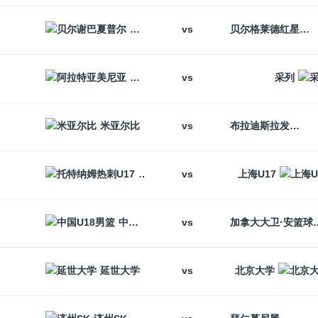
vs
贝尔谢巴夏普尔
贝尔格莱德红星
vs
阿拉特亚美尼亚
采列
vs
米亚尔比
布拉迪斯拉发
vs
托特纳姆热刺U17
上海U17
vs
中国U18男篮
加拿大大卫
vs
延世大学
北京大学