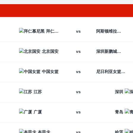
vs
拜仁慕尼黑
阿斯顿维拉
vs
北京国安
深圳新鹏城
vs
中国女篮
尼日利亚女篮
vs
江苏
深圳
vs
广厦
青岛
vs
本菲卡
哈茨