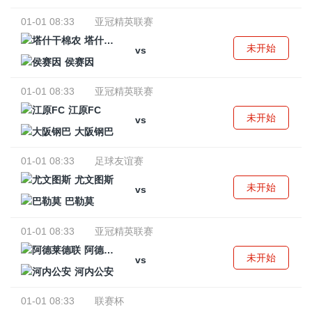
01-01 08:33
亚冠精英联赛
塔什干棉农
未开始
vs
侯赛因
01-01 08:33
亚冠精英联赛
江原FC
未开始
vs
大阪钢巴
01-01 08:33
足球友谊赛
尤文图斯
未开始
vs
巴勒莫
01-01 08:33
亚冠精英联赛
阿德莱德联
未开始
vs
河内公安
01-01 08:33
联赛杯