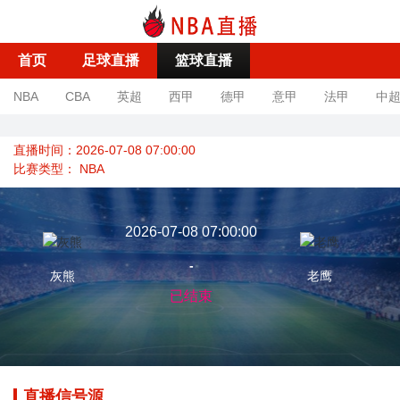
首页
足球直播
篮球直播
NBA
CBA
英超
西甲
德甲
意甲
法甲
中
直播时间：2026-07-08 07:00:00
比赛类型：
NBA
2026-07-08 07:00:00
-
灰熊
老鹰
已结束
直播信号源