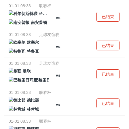
01-01 08:33
联赛杯
科尔切斯特联
已结束
vs
南安普顿
01-01 08:33
足球友谊赛
欧塞尔
已结束
vs
特鲁瓦
01-01 08:33
足球友谊赛
曼联
已结束
vs
巴黎圣日耳曼
01-01 08:33
联赛杯
德比郡
已结束
vs
林肯城
01-01 08:33
联赛杯