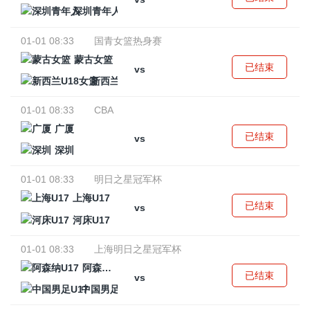
深圳青年人
01-01 08:33
国青女篮热身赛
蒙古女篮
已结束
vs
新西兰U18女篮
01-01 08:33
CBA
广厦
已结束
vs
深圳
01-01 08:33
明日之星冠军杯
上海U17
已结束
vs
河床U17
01-01 08:33
上海明日之星冠军杯
阿森纳U17
已结束
vs
中国男足U17