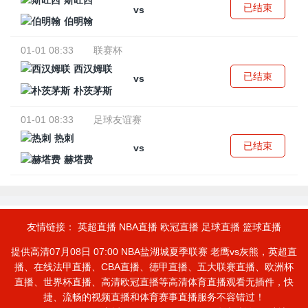
斯旺西
已结束
vs
伯明翰
01-01 08:33
联赛杯
西汉姆联
已结束
vs
朴茨茅斯
01-01 08:33
足球友谊赛
热刺
已结束
vs
赫塔费
友情链接：
英超直播
NBA直播
欧冠直播
足球直播
篮球直播
提供高清07月08日 07:00 NBA盐湖城夏季联赛 老鹰vs灰熊，英超直
播、在线法甲直播、CBA直播、德甲直播、五大联赛直播、欧洲杯
直播、世界杯直播、高清欧冠直播等高清体育直播观看无插件，快
捷、流畅的视频直播和体育赛事直播服务不容错过！