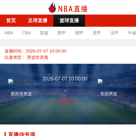
首页
足球直播
篮球直播
NBA
CBA
英超
西甲
德甲
意甲
法甲
中
直播时间：2026-07-07 10:00:00
比赛类型：
男篮世美预
2026-07-07 10:00:00
-
墨西哥男篮
美国男篮
已结束
直播信号源