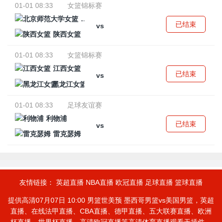
01-01 08:33
女篮锦标赛
北京师范大学女篮
已结束
vs
陕西女篮
01-01 08:33
女篮锦标赛
江西女篮
已结束
vs
黑龙江女篮
01-01 08:33
足球友谊赛
利物浦
已结束
vs
雷克瑟姆
友情链接：
英超直播
NBA直播
欧冠直播
足球直播
篮球直播
提供高清07月07日 10:00 男篮世美预 墨西哥男篮vs美国男篮，英超
直播、在线法甲直播、CBA直播、德甲直播、五大联赛直播、欧洲