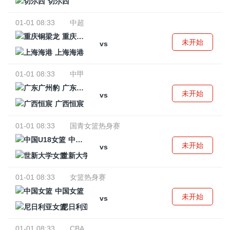
切尔西
01-01 08:33
中超
重庆铜梁龙
未开始
vs
上海海港
01-01 08:33
中甲
广东广州豹
未开始
vs
广西恒宸
01-01 08:33
国青女篮热身赛
中国U18女篮
未开始
vs
世新大学女篮
01-01 08:33
女篮热身赛
中国女篮
未开始
vs
尼日利亚女篮
01-01 08:33
CBA