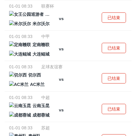
01-01 08:33
联赛杯
女王公园巡游者
已结束
vs
米尔沃尔
01-01 08:33
中甲
定南赣联
已结束
vs
大连鲲城
01-01 08:33
足球友谊赛
切尔西
已结束
vs
AC米兰
01-01 08:33
中超
云南玉昆
已结束
vs
成都蓉城
01-01 08:33
苏超