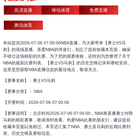
高清直播
咪咕体育
免费直播
腾讯体育
本站提供2026-07-06 07:00:00NBA直播，为大家带来【勇士VS马
刺】的现场直播。喜爱NBA的球迷们，别忘了提前收藏本页面，确保
不错过这场精彩的比赛。为了您的观赛体验，还特别为您整理了关于
NBA的最新比赛列表、【勇士VS马刺】的历史交锋记录和赛程安排。
这里是您获取NBA直播信息的最佳地点，敬请关注。
【赛事名称】：勇士VS马刺
【赛事分类】： NBA
【开赛时间：2026-07-06 07:00:00
【赛事说明】：北京时间2026-07-06 07:00:00，NBA将直播勇士对阵
马刺的精彩赛事，敬请准时收看。热爱NBA比赛的朋友们，建议提前
收藏本页面以免错过。本页还汇集了NBA、勇士及马刺的近期比赛列
表、历史交锋及赛程信息。