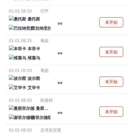
01-01 08:33
巴甲
桑托斯
未开始
vs
巴拉纳竞技
01-01 08:33
葡超
本菲卡
未开始
vs
维塞乌
01-01 08:33
葡超
波尔图
未开始
vs
艾华卡
01-01 08:33
联赛杯
曼斯菲尔德
未开始
vs
谢菲尔德联
01-01 08:33
足球友谊赛