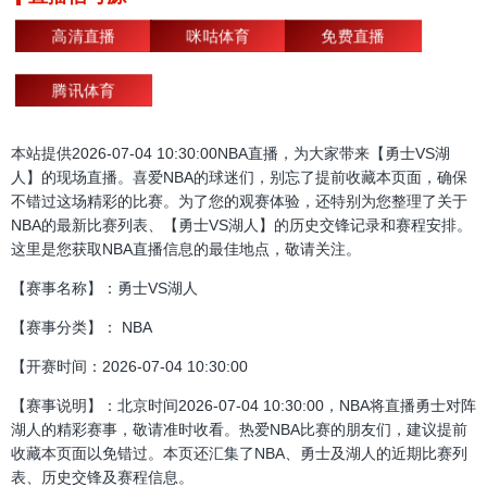
高清直播
咪咕体育
免费直播
腾讯体育
本站提供2026-07-04 10:30:00NBA直播，为大家带来【勇士VS湖
人】的现场直播。喜爱NBA的球迷们，别忘了提前收藏本页面，确保
不错过这场精彩的比赛。为了您的观赛体验，还特别为您整理了关于
NBA的最新比赛列表、【勇士VS湖人】的历史交锋记录和赛程安排。
这里是您获取NBA直播信息的最佳地点，敬请关注。
【赛事名称】：勇士VS湖人
【赛事分类】： NBA
【开赛时间：2026-07-04 10:30:00
【赛事说明】：北京时间2026-07-04 10:30:00，NBA将直播勇士对阵
湖人的精彩赛事，敬请准时收看。热爱NBA比赛的朋友们，建议提前
收藏本页面以免错过。本页还汇集了NBA、勇士及湖人的近期比赛列
表、历史交锋及赛程信息。