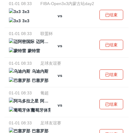
01-01 08:33
FIBA-Open3x3内蒙古站day2
3x3
已结束
vs
3x3
01-01 08:33
联盟杯
迈阿密国际
已结束
vs
蒙特雷
01-01 08:33
足球友谊赛
乌迪内斯
已结束
vs
巴塞罗那
01-01 08:33
葡超
阿马多拉之星
已结束
vs
葡萄牙体育
01-01 08:33
足球友谊赛
巴塞罗那