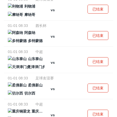
利物浦
已结束
vs
摩纳哥
01-01 08:33
酋长杯
阿森纳
已结束
vs
多特蒙德
01-01 08:33
中超
山东泰山
已结束
vs
天津津门虎
01-01 08:33
足球友谊赛
柔佛新山
已结束
vs
切尔西
01-01 08:33
中超
重庆铜梁龙
已结束
vs