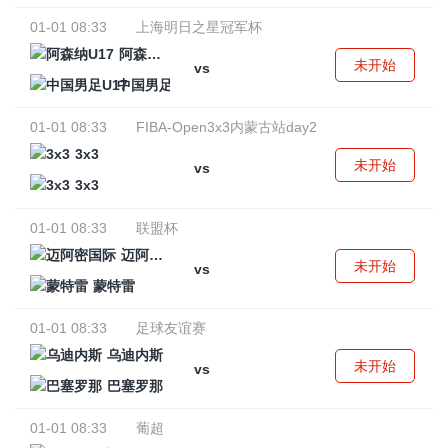
01-01 08:33
上海明日之星冠军杯
阿森纳U17
未开始
vs
中国男足U17
01-01 08:33
FIBA-Open3x3内蒙古站day2
3x3
未开始
vs
3x3
01-01 08:33
联盟杯
迈阿密国际
未开始
vs
蒙特雷
01-01 08:33
足球友谊赛
乌迪内斯
未开始
vs
巴塞罗那
01-01 08:33
葡超