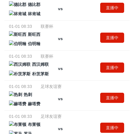
德比郡
直播中
vs
林肯城
01-01 08:33
联赛杯
斯旺西
直播中
vs
伯明翰
01-01 08:33
联赛杯
西汉姆联
直播中
vs
朴茨茅斯
01-01 08:33
足球友谊赛
热刺
直播中
vs
赫塔费
01-01 08:33
足球友谊赛
布莱顿
直播中
vs
罗马