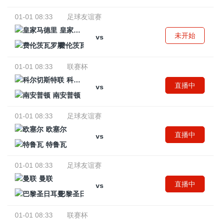
01-01 08:33
足球友谊赛
皇家马德里
未开始
vs
费伦茨瓦罗斯
01-01 08:33
联赛杯
科尔切斯特联
直播中
vs
南安普顿
01-01 08:33
足球友谊赛
欧塞尔
直播中
vs
特鲁瓦
01-01 08:33
足球友谊赛
曼联
直播中
vs
巴黎圣日耳曼
01-01 08:33
联赛杯