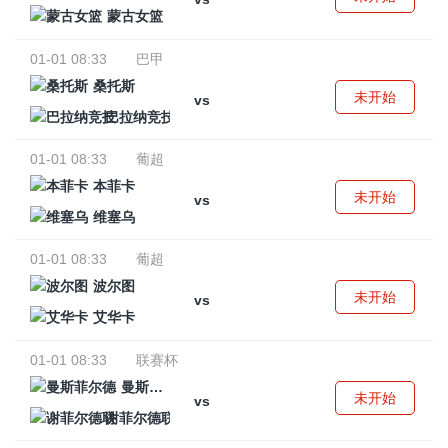
蒙古女篮
01-01 08:33
巴甲
桑托斯
未开始
vs
巴拉纳竞技
01-01 08:33
葡超
本菲卡
未开始
vs
维塞乌
01-01 08:33
葡超
波尔图
未开始
vs
艾华卡
01-01 08:33
联赛杯
曼斯菲尔德
未开始
vs
谢菲尔德联