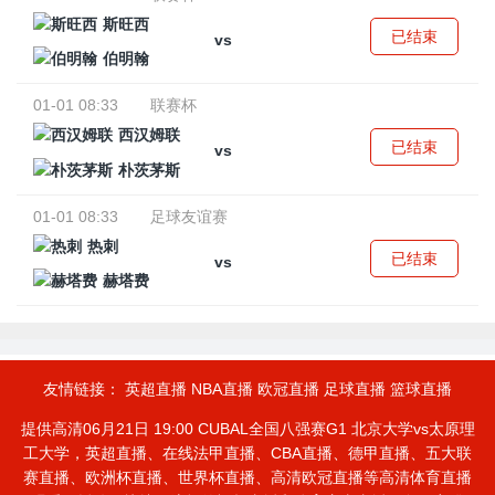
斯旺西
已结束
vs
伯明翰
01-01 08:33
联赛杯
西汉姆联
已结束
vs
朴茨茅斯
01-01 08:33
足球友谊赛
热刺
已结束
vs
赫塔费
友情链接：
英超直播
NBA直播
欧冠直播
足球直播
篮球直播
提供高清06月21日 19:00 CUBAL全国八强赛G1 北京大学vs太原理
工大学，英超直播、在线法甲直播、CBA直播、德甲直播、五大联
赛直播、欧洲杯直播、世界杯直播、高清欧冠直播等高清体育直播