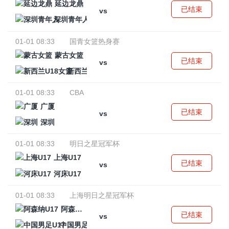
延边龙鼎
已结束
vs
深圳青年人
01-01 08:33
国青女篮热身赛
蒙古女篮
已结束
vs
新西兰U18女篮
01-01 08:33
CBA
广厦
已结束
vs
深圳
01-01 08:33
明日之星冠军杯
上海U17
已结束
vs
河床U17
01-01 08:33
上海明日之星冠军杯
阿森纳U17
已结束
vs
中国男足U17