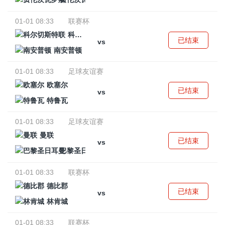
01-01 08:33
联赛杯
科尔切斯特联
已结束
vs
南安普顿
01-01 08:33
足球友谊赛
欧塞尔
已结束
vs
特鲁瓦
01-01 08:33
足球友谊赛
曼联
已结束
vs
巴黎圣日耳曼
01-01 08:33
联赛杯
德比郡
已结束
vs
林肯城
01-01 08:33
联赛杯