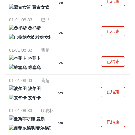
已结束
vs
蒙古女篮
01-01 08:33
巴甲
桑托斯
已结束
vs
巴拉纳竞技
01-01 08:33
葡超
本菲卡
已结束
vs
维塞乌
01-01 08:33
葡超
波尔图
已结束
vs
艾华卡
01-01 08:33
联赛杯
曼斯菲尔德
已结束
vs
谢菲尔德联